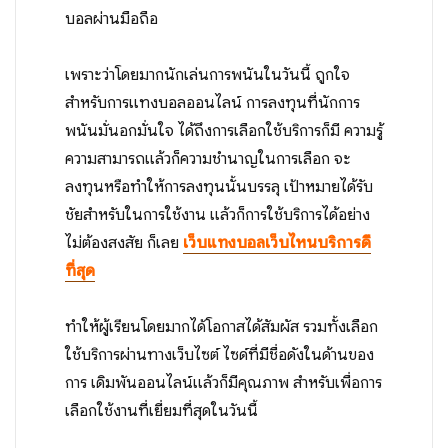
บอลผ่านมือถือ​
เพราะว่าโดยมากนักเล่นการพนันในวันนี้ ถูกใจ
สำหรับการแทงบอลออนไลน์ การลงทุนที่นักการ
พนันมั่นอกมั่นใจ ได้ถึงการเลือกใช้บริการก็มี ความรู้
ความสามารถแล้วก็ความชำนาญในการเลือก จะ
ลงทุนหรือทำให้การลงทุนนั้นบรรลุ เป้าหมายได้รับ
ชัยสำหรับในการใช้งาน แล้วก็การใช้บริการได้อย่าง
ไม่ต้องสงสัย ก็เลย
เว็บแทงบอลเว็บไหนบริการดี
ที่สุด
ทำให้ผู้เรียนโดยมากได้โอกาสได้สัมผัส รวมทั้งเลือก
ใช้บริการผ่านทางเว็บไซต์ ไซด์ที่มีชื่อดังในด้านของ
การ เดิมพันออนไลน์แล้วก็มีคุณภาพ สำหรับเพื่อการ
เลือกใช้งานที่เยี่ยมที่สุดในวันนี้