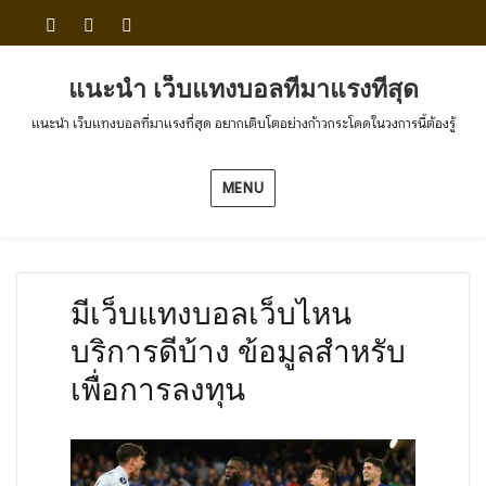
SITEMAP
สมัคร
ป๊อก
เล่น
เด้ง
ป๊อก
แนะนำ เว็บแทงบอลที่มาแรงที่สุด
เด้ง
แนะนำ เว็บแทงบอลที่มาแรงที่สุด อยากเติบโตอย่างก้าวกระโดดในวงการนี้ต้องรู้
MENU
มีเว็บแทงบอลเว็บไหน
บริการดีบ้าง ข้อมูลสำหรับ
เพื่อการลงทุน