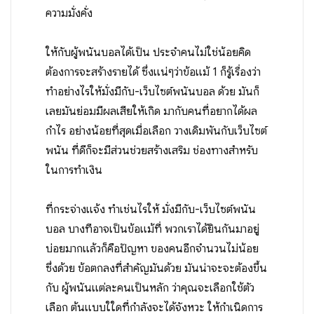
ความมั่งคั่ง
ให้กับผู้พนันบอลได้เป็น ประจำคนไม่ใช่น้อยคิด
ต้องการจะสร้างรายได้ ซึ่งแน่ๆว่าข้อแม้ 1 ก็รู้เรื่องว่า
ทำอย่างไรให้มั่งมีกับ-เว็บไซต์พนันบอล ด้วย มันก็
เลยมันย่อมมีผลเสียให้เกิด มากับคนที่อยากได้ผล
กำไร อย่างน้อยที่สุดเมื่อเลือก วางเดิมพันกับเว็บไซต์
พนัน ที่ดีก็จะมีส่วนช่วยสร้างเสริม ช่องทางสำหรับ
ในการทำเงิน
ที่กระจ่างแจ้ง ทำเช่นไรให้ มั่งมีกับ-เว็บไซต์พนัน
บอล บางทีอาจเป็นข้อแม้ที่ พวกเราได้ยินกันมาอยู่
บ่อยมากแล้วก็คือปัญหา ของคนอีกจำนวนไม่น้อย
ซึ่งด้วย ข้อตกลงที่สำคัญมันด้วย มันน่าจะจะต้องขึ้น
กับ ผู้พนันแต่ละคนเป็นหลัก ว่าคุณจะเลือกใช้ตัว
เลือก ต้นแบบใใดที่กำลังจะได้จังหวะ ให้กำเนิดการ