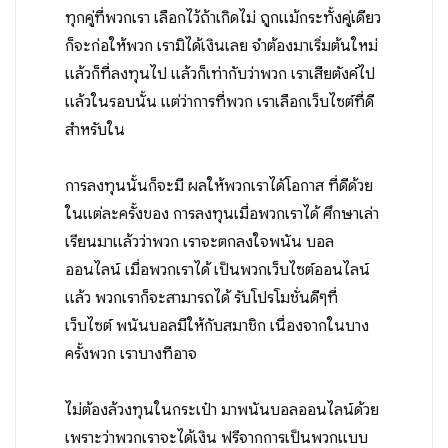
ทุกคู่ที่พวกเรา เลือกไว้ถ้าเกิดไม่ ถูกแม้กระทั้งคู่เดียว
ก็จะก่อให้พวก เรามิได้เงินเลย จำต้องมาเริ่มต้นใหม่
แล้วก็ที่ลงทุนไป แล้วก็เท่ากับว่าพวก เราเสียตังค์ไป
แล้วในรอบนั้น แต่ว่าการที่พวก เราเลือกเว็บไซต์ที่ดี
สำหรับใน
การลงทุนนั้นก็จะมี ผลให้พวกเราได้โอกาส ที่ดีด้วย
ในแต่ละครั้งของ การลงทุนเมื่อพวกเราได้ ศึกษาเล่า
เรียนมาแล้วว่าพวก เราจะตกลงใจพนัน บอล
ออนไลน์ เมื่อพวกเราได้ เป็นพวกเว็บไซต์ออนไลน์
แล้ว พวกเราก็จะสามารถได้ รับโปรโมชั่นดีๆที่
เว็บไซต์ พนันบอลมีให้กับสมาชิก เนื่องจากในบาง
ครั้งพวก เราบางทีอาจ
ไม่ต้องล้วงทุนในกระเป๋า มาพนันบอลออนไลน์ด้วย
เพราะว่าพวกเราจะได้เงิน ฟรีจากการเป็นพวกแบบ