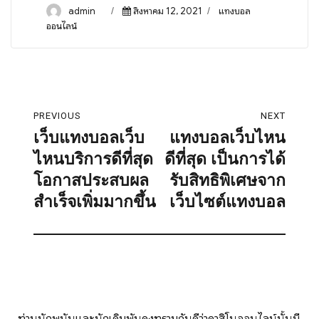
Author
Posted
Categories
admin
สิงหาคม 12, 2021
แทงบอล
on
ออนไลน์
แนะแนว
PREVIOUS
NEXT
เรื่อง
เว็บแทงบอลเว็บ
แทงบอลเว็บไหน
Previous
Next
ไหนบริการดีที่สุด
ดีที่สุด เป็นการได้
post:
post:
โอกาสประสบผล
รับสิทธิพิเศษจาก
สำเร็จเพิ่มมากขึ้น
เว็บไซต์แทงบอล