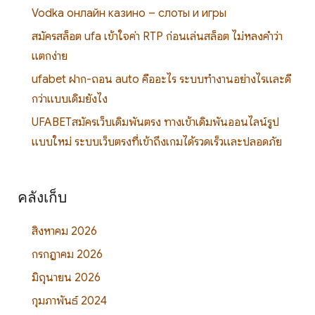
Vodka онлайн казино – слоты и игры
สมัครสล็อต ufa เข้าใจค่า RTP ก่อนเล่นสล็อต ไม่หลงคำว่า
แตกง่าย
ufabet ฝาก-ถอน auto คืออะไร ระบบทำงานอย่างไรและดี
กว่าแบบเดิมยังไง
UFABETสมัครเว็บเดิมพันตรง ทางเข้าเดิมพันออนไลน์รูป
แบบใหม่ ระบบเว็บตรงที่เข้าถึงเกมได้รวดเร็วและปลอดภัย
คลังเก็บ
สิงหาคม 2026
กรกฎาคม 2026
มิถุนายน 2026
กุมภาพันธ์ 2024