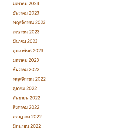
มกราคม 2024
ธันวาคม 2023
พฤศจิกายน 2023
เมษายน 2023
มีนาคม 2023
กุมภาพันธ์ 2023
มกราคม 2023
ธันวาคม 2022
พฤศจิกายน 2022
ตุลาคม 2022
กันยายน 2022
สิงหาคม 2022
กรกฎาคม 2022
มิถุนายน 2022