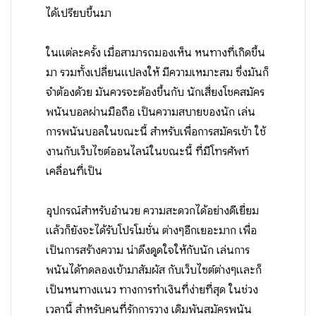
ได้เปรียบขึ้นมา
ในแต่ละครั้ง เมื่อสามารถมองเห็น หนทางที่เกิดขึ้น
มา รวมทั้งเปลี่ยนแปลงให้ มีความเหมาะสม ซึ่งมันก็
จำต้องด้วย มันควรจะต้องขึ้นกับ นักเสี่ยงโชคสมัคร
พนันบอลผ่านมือถือ เป็นความสบายของนัก เล่น
การพนันบอลในขณะนี้ สำหรับเพื่อการสมัครเข้า ใช้
งานกับเว็บไซต์ออนไลน์ในขณะนี้ ที่มีโทรศัพท์
เคลื่อนที่เป็น
อุปกรณ์สำหรับอำนวย ความสะดวกได้อย่างดีเยี่ยม
แล้วก็ยังจะได้รับโปรโมชั่น ต่างๆอีกเยอะมาก เพื่อ
เป็นการสร้างความ น่าดึงดูดใจให้กับนัก เล่นการ
พนันได้ทดลองเข้ามาสัมผัส กับเว็บไซต์ต่างๆและก็
เป็นหนทางแนว ทางการทำเงินที่ง่ายที่สุด ในช่วง
เวลานี้ สำหรับคนที่รักการวาง เดิมพันสมัครพนัน