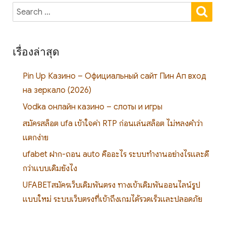
SE
Search
for:
เรื่องล่าสุด
Pin Up Казино – Официальный сайт Пин Ап вход
на зеркало (2026)
Vodka онлайн казино – слоты и игры
สมัครสล็อต ufa เข้าใจค่า RTP ก่อนเล่นสล็อต ไม่หลงคำว่า
แตกง่าย
ufabet ฝาก-ถอน auto คืออะไร ระบบทำงานอย่างไรและดี
กว่าแบบเดิมยังไง
UFABETสมัครเว็บเดิมพันตรง ทางเข้าเดิมพันออนไลน์รูป
แบบใหม่ ระบบเว็บตรงที่เข้าถึงเกมได้รวดเร็วและปลอดภัย