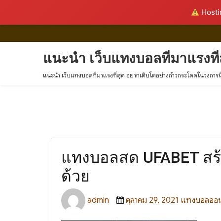
Hostin
แนะนำ เว็บแทงบอลที่มาแรงที่
แนะนำ เว็บแทงบอลที่มาแรงที่สุด อยากเติบโตอย่างก้าวกระโดดในวงการนี้ต
แทงบอลสด UFABET สร้า
ด้วย
Author
Posted
Categories
admin
ตุลาคม 29, 2021
แทงบอลออน
on