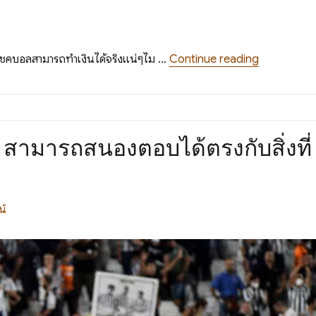
“แทงบอลให้ไ
ยงโชคบอลสามารถทำเงินได้จริงแน่ๆไม …
Continue reading
ามารถสนองตอบได้ตรงกับสิ่งที่
s
น์