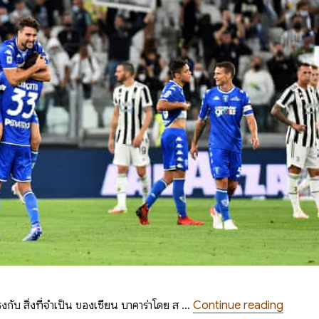
“UFABE
 สิ่งที่จำเป็น ของเซียน บาคาร่าโดย ส …
Continue reading