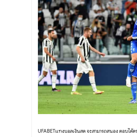
UFABETแทงบอลเงินสด จะสามารถสนอง ตอบได้ตรงกับ