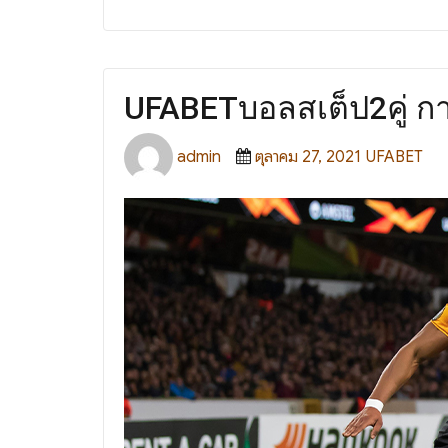
UFABETบอลสเต็ป2คู่ การ
Author
Posted
Categories
admin
ตุลาคม 27, 2021
UFABET
on