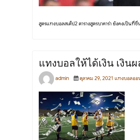
สูตรแทงบอลสเต็ป2 ตารางสูตรบาคาร่า ยังคงเป็นที่ช
แทงบอลให้ได้เงิน เงิน
Author
Posted
Categories
admin
ตุลาคม 29, 2021
แทงบอลออน
on