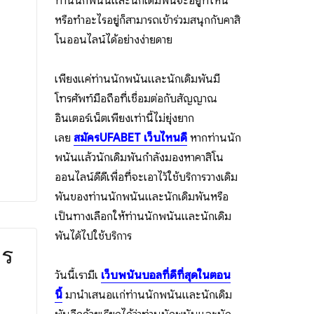
ท่านนักพนันและนักเดิมพันจะอยู่ที่ไหน
หรือทำอะไรอยู่ก็สามารถเข้าร่วมสนุกกับคาสิ
โนออนไลน์ได้อย่างง่ายดาย
เพียงแค่ท่านนักพนันและนักเดิมพันมี
โทรศัพท์มือถือที่เชื่อมต่อกับสัญญาณ
อินเตอร์เน็ตเพียงเท่านี้ไม่ยุ่งยาก
เลย
สมัครUFABET เว็บไหนดี
หากท่านนัก
พนันแล้วนักเดิมพันกำลังมองหาคาสิโน
บอลสด UFABET สร้างกำไร ให้ได้จาก การเข้า ไปลงทุนด้วย”
ออนไลน์ดีดีเพื่อที่จะเอาไว้ใช้บริการวางเดิม
พันของท่านนักพนันและนักเดิมพันหรือ
เป็นทางเลือกให้ท่านนักพนันและนักเดิม
พันได้ไปใช้บริการ
าร
วันนี้เรามีเ
เว็บพนันบอลที่ดีที่สุดในตอน
นี้
มานำเสนอแก่ท่านนักพนันและนักเดิม