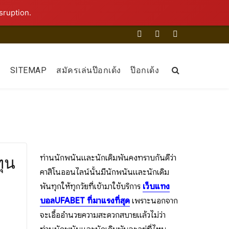
sruption.
SITEMAP
สมัคร
ป๊อก
เล่น
เด้ง
ป๊อก
SITEMAP
สมัครเล่นป๊อกเด้ง
ป๊อกเด้ง
เด้ง
ท่านนักพนันและนักเดิมพันคงทราบกันดีว่า
ุน
คาสิโนออนไลน์นั้นมีนักพนันและนักเดิม
พันทุกให้ทุกวัยที่เข้ามาใช้บริการ
เว็บแทง
บอลUFABET ที่มาแรงที่สุด
เพราะนอกจาก
จะเอื้ออำนวยความสะดวกสบายแล้วไม่ว่า