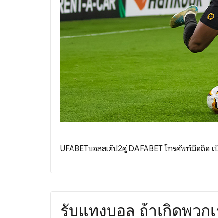
UFABETบอลสเต็ป2คู่ DAFABET โทรศัพท์มือถือ เป
รับแทงบอล ถ้าเกิดพวก