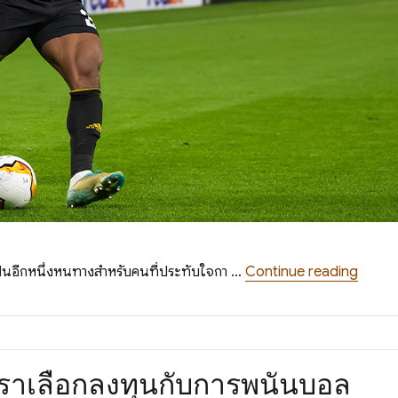
“UFABE
็นอีกหนึ่งหนทางสำหรับคนที่ประทับใจกา …
Continue reading
เราเลือกลงทุนกับการพนันบอล