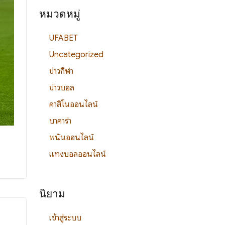
หมวดหมู่
UFABET
Uncategorized
ข่าวกีฬา
ข่าวบอล
คาสิโนออนไลน์
บาคาร่า
พนันออนไลน์
Tบอลสเต็ป2คู่ การเดิมพันที่เหมาะสมที่สุดในตอนนี้”
แทงบอลออนไลน์
นิยาม
เข้าสู่ระบบ