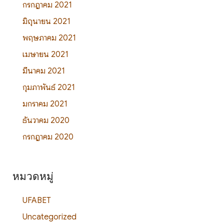
กรกฎาคม 2021
มิถุนายน 2021
พฤษภาคม 2021
เมษายน 2021
มีนาคม 2021
กุมภาพันธ์ 2021
มกราคม 2021
ธันวาคม 2020
กรกฎาคม 2020
หมวดหมู่
UFABET
Uncategorized