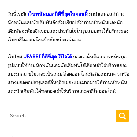
วันนี้เรามีเ
เว็บพนันบอลที่ดีที่สุดในตอนนี้
มานำเสนอแก่ท่าน
นักพนันและนักเดิมพันอีกด้วยเรียกได้ว่าท่านนักพนันและนัก
เดิมพันจะต้องชื่นชอบและประทับใจในรูปแบบการให้บริการของ
เว็บคาสิโนออนไลน์จีคลับอย่างแน่นอน
เว็บไซต์
UFABETที่ดีที่สุด ไว้ใจได้
ของเรานั้นมีเกมการพนันทุก
รูปแบบให้ท่านนักพนันและนักเดิมพันได้เลือกเข้าใช้บริการเยอะ
แยะมากมายไม่ว่าจะเป็นเกมสล็อตออนไลน์มือถือเกมบาคาร่าหรือ
แทงบอลตกปลารูเลตต์อื่นๆอีกเยอะแยะมากมายให้ท่านนักพนัน
และนักเดิมพันได้ทดลองเข้าใช้บริการและคาสิโนออนไลน์
SE
Search
for: