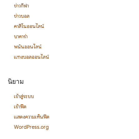
ข่าวกีฬา
ข่าวบอล
คาสิโนออนไลน์
บาคาร่า
พนันออนไลน์
แทงบอลออนไลน์
นิยาม
เข้าสู่ระบบ
เข้าฟีด
แสดงความเห็นฟีด
WordPress.org