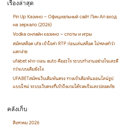
เรื่องล่าสุด
Pin Up Казино – Официальный сайт Пин Ап вход
на зеркало (2026)
Vodka онлайн казино – слоты и игры
สมัครสล็อต ufa เข้าใจค่า RTP ก่อนเล่นสล็อต ไม่หลงคำว่า
แตกง่าย
ufabet ฝาก-ถอน auto คืออะไร ระบบทำงานอย่างไรและดี
กว่าแบบเดิมยังไง
UFABETสมัครเว็บเดิมพันตรง ทางเข้าเดิมพันออนไลน์รูป
แบบใหม่ ระบบเว็บตรงที่เข้าถึงเกมได้รวดเร็วและปลอดภัย
คลังเก็บ
สิงหาคม 2026