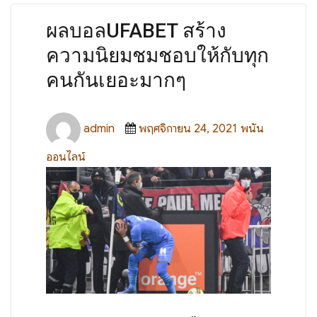
ผลบอลUFABET สร้าง
ความนิยมชมชอบให้กับทุก
คนกันเยอะมากๆ
Author
Posted
Categories
admin
พฤศจิกายน 24, 2021
พนัน
on
ออนไลน์