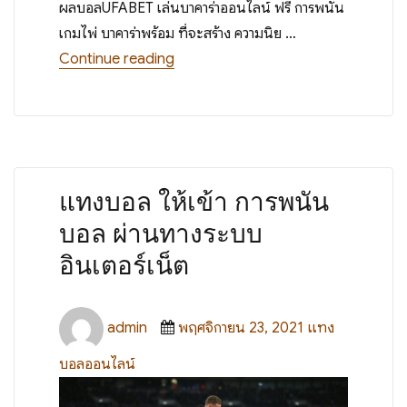
ผลบอลUFABET เล่นบาคาร่าออนไลน์ ฟรี การพนัน
เกมไพ่ บาคาร่าพร้อม ที่จะสร้าง ความนิย …
“ผลบอลUFABET สร้างความนิยมชมชอบให
Continue reading
แทงบอล ให้เข้า การพนัน
บอล ผ่านทางระบบ
อินเตอร์เน็ต
Author
Posted
Categories
admin
พฤศจิกายน 23, 2021
แทง
on
บอลออนไลน์