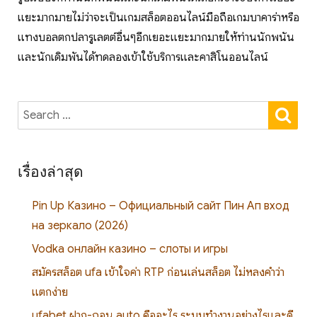
แยะมากมายไม่ว่าจะเป็นเกมสล็อตออนไลน์มือถือเกมบาคาร่าหรือ
แทงบอลตกปลารูเลตต์อื่นๆอีกเยอะแยะมากมายให้ท่านนักพนัน
และนักเดิมพันได้ทดลองเข้าใช้บริการและคาสิโนออนไลน์
SE
Search
for:
เรื่องล่าสุด
Pin Up Казино – Официальный сайт Пин Ап вход
на зеркало (2026)
Vodka онлайн казино – слоты и игры
สมัครสล็อต ufa เข้าใจค่า RTP ก่อนเล่นสล็อต ไม่หลงคำว่า
แตกง่าย
ufabet ฝาก-ถอน auto คืออะไร ระบบทำงานอย่างไรและดี