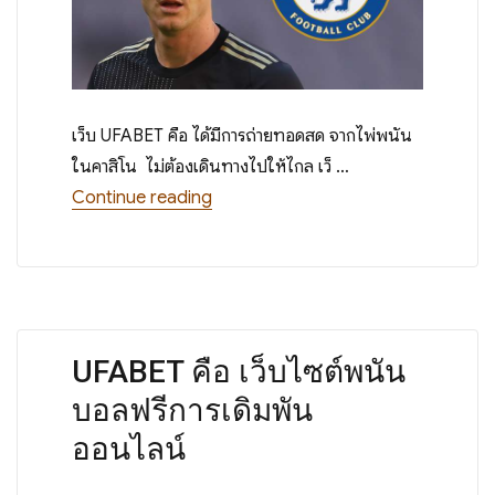
เว็บ UFABET คือ ได้มีการถ่ายทอดสด จากไพ่พนัน
ในคาสิโน ไม่ต้องเดินทางไปให้ไกล เว็ …
“เว็บ UFABET คือ การทดสอบเล่นได้แบบฟร
Continue reading
UFABET คือ เว็บไซต์พนัน
บอลฟรีการเดิมพัน
ออนไลน์