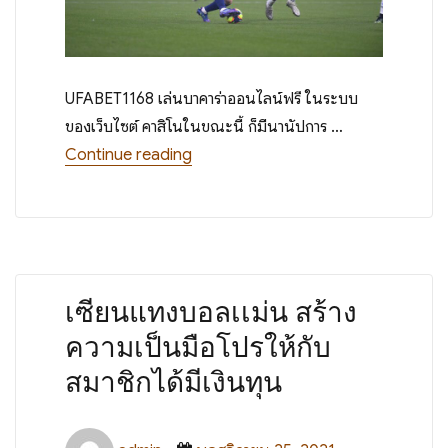
UFABET1168 เล่นบาคาร่าออนไลน์ฟรี ในระบบ
ของเว็บไซต์ คาสิโนในขณะนี้ ก็มีนานัปการ …
“UFABET1168 ในขณะนี้ก็มีนานัปการเว็บแ
Continue reading
เซียนแทงบอลเเม่น สร้าง
ความเป็นมือโปรให้กับ
สมาชิกได้มีเงินทุน
Author
Posted
Categories