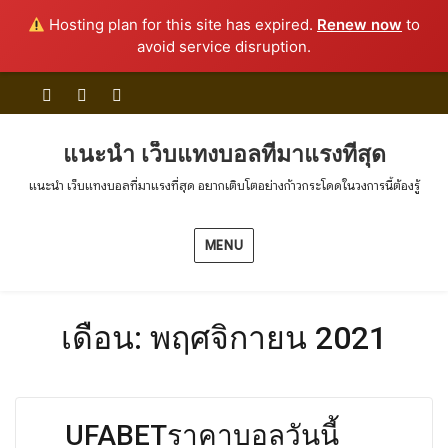
Hosting plan for this site has expired.
Renew now
to
avoid service disruption.
SITEMAP
สมัคร
ป๊อก
เล่น
เด้ง
ป๊อก
แนะนำ เว็บแทงบอลที่มาแรงที่สุด
เด้ง
แนะนำ เว็บแทงบอลที่มาแรงที่สุด อยากเติบโตอย่างก้าวกระโดดในวงการนี้ต้องรู้
MENU
เดือน:
พฤศจิกายน 2021
UFABETราคาบอลวันนี้