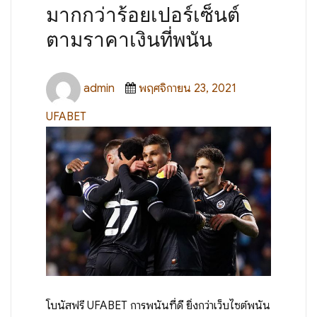
มากกว่าร้อยเปอร์เซ็นต์
ตามราคาเงินที่พนัน
Author
Posted
Categories
admin
พฤศจิกายน 23, 2021
on
UFABET
โบนัสฟรี UFABET การพนันที่ดี ยิ่งกว่าเว็บไซต์พนัน