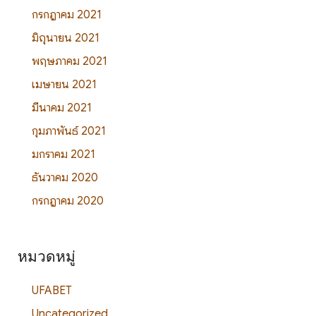
กรกฎาคม 2021
มิถุนายน 2021
พฤษภาคม 2021
เมษายน 2021
มีนาคม 2021
กุมภาพันธ์ 2021
มกราคม 2021
ธันวาคม 2020
กรกฎาคม 2020
หมวดหมู่
UFABET
Uncategorized