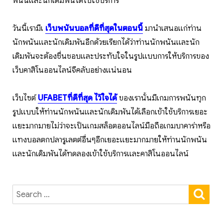
พนันและนักเดิมพันได้ไปใช้บริการ
วันนี้เรามีเ
เว็บพนันบอลที่ดีที่สุดในตอนนี้
มานำเสนอแก่ท่าน
นักพนันและนักเดิมพันอีกด้วยเรียกได้ว่าท่านนักพนันและนัก
เดิมพันจะต้องชื่นชอบและประทับใจในรูปแบบการให้บริการของ
เว็บคาสิโนออนไลน์จีคลับอย่างแน่นอน
เว็บไซต์
UFABETที่ดีที่สุด ไว้ใจได้
ของเรานั้นมีเกมการพนันทุก
รูปแบบให้ท่านนักพนันและนักเดิมพันได้เลือกเข้าใช้บริการเยอะ
แยะมากมายไม่ว่าจะเป็นเกมสล็อตออนไลน์มือถือเกมบาคาร่าหรือ
แทงบอลตกปลารูเลตต์อื่นๆอีกเยอะแยะมากมายให้ท่านนักพนัน
และนักเดิมพันได้ทดลองเข้าใช้บริการและคาสิโนออนไลน์
SE
Search
for: