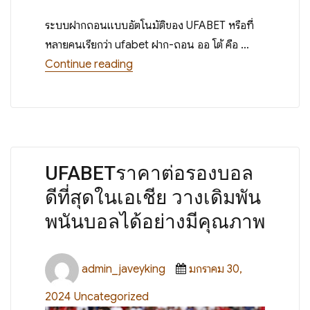
ระบบฝากถอนแบบอัตโนมัติของ UFABET หรือที่
หลายคนเรียกว่า ufabet ฝาก-ถอน ออ โต้ คือ …
“ufabet ฝาก-ถอน auto คืออะไร ระบบทำ
Continue reading
UFABETราคาต่อรองบอล
ดีที่สุดในเอเชีย วางเดิมพัน
พนันบอลได้อย่างมีคุณภาพ
Author
Posted
admin_javeyking
มกราคม 30,
on
Categories
2024
Uncategorized