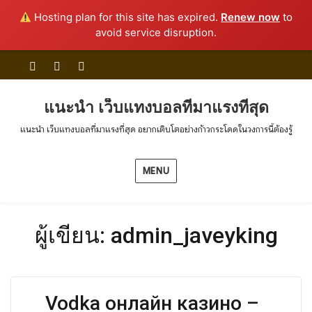
Hosting plan for this site has expired.
Renew now
to
avoid service disruption.
SITEMAP
สมัคร
ป๊อก
เล่น
เด้ง
ป๊อก
แนะนำ เว็บแทงบอลที่มาแรงที่สุด
เด้ง
แนะนำ เว็บแทงบอลที่มาแรงที่สุด อยากเติบโตอย่างก้าวกระโดดในวงการนี้ต้องรู้
MENU
ผู้เขียน:
admin_javeyking
Vodka онлайн казино –