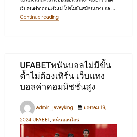
เว็บตรงฝากถอนเร็วแม่ โปรโมชั่นสมัครแทงบอล …
“โปรโมชั่นสมัครแทงบอลออนไลน์UFABET 
Continue reading
UFABETพนันบอลไม่มีขั้น
ต้ำไม่ต้องเทิร์น เว็บแทง
บอลค่าคอมมิชชั่นสูง
Author
Posted
admin_javeyking
มกราคม 18,
on
Categories
2024
UFABET
,
พนันออนไลน์