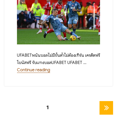
UFABETพนันบอลไม่มีขั้นต้ำไม่ต้องเทิร์น เครดิตฟรี
โบนัสฟรี รับแทงบอลUFABET UFABET …
“UFABETพนันบอลไม่มีขั้นต้ำไม่ต้องเทิร์
Continue reading
Posts
PAGE
1