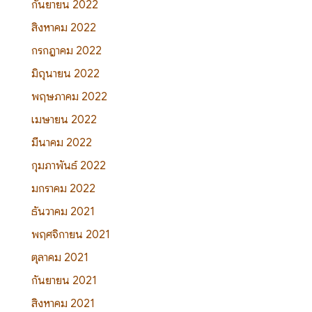
กันยายน 2022
สิงหาคม 2022
กรกฎาคม 2022
มิถุนายน 2022
พฤษภาคม 2022
เมษายน 2022
มีนาคม 2022
กุมภาพันธ์ 2022
มกราคม 2022
ธันวาคม 2021
พฤศจิกายน 2021
ตุลาคม 2021
กันยายน 2021
สิงหาคม 2021