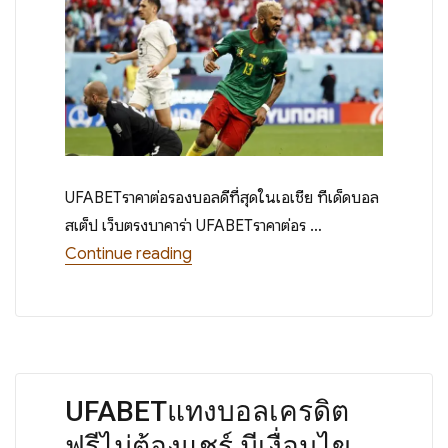
UFABETราคาต่อรองบอลดีที่สุดในเอเชีย ทีเด็ดบอล
สเต็ป เว็บตรงบาคาร่า UFABETราคาต่อร …
“UFABETราคาต่อรองบอลดีที่สุดในเอเชีย
Continue reading
UFABETแทงบอลเครดิต
ฟรีไม่ต้องแชร์ มีเงื่อนไข