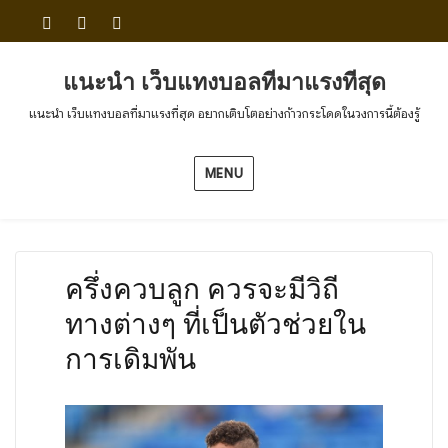
SITEMAP
สมัคร
ป๊อก
เล่น
เด้ง
ป๊อก
แนะนำ เว็บแทงบอลที่มาแรงที่สุด
เด้ง
แนะนำ เว็บแทงบอลที่มาแรงที่สุด อยากเติบโตอย่างก้าวกระโดดในวงการนี้ต้องรู้
MENU
ครึ่งควบลูก ควรจะมีวิถี
ทางต่างๆ ที่เป็นตัวช่วยใน
การเดิมพัน