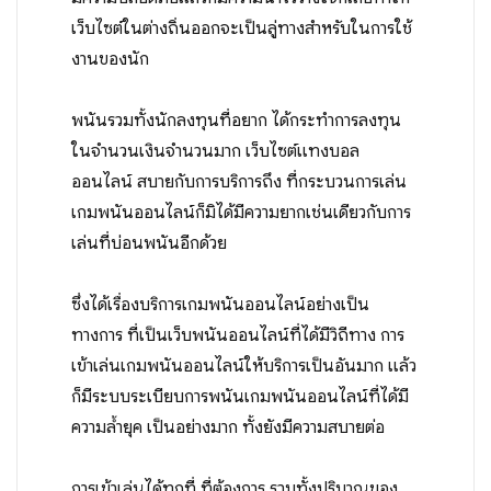
เว็บไซต์ในต่างถิ่นออกจะเป็นลู่ทางสำหรับในการใช้
งานของนัก
พนันรวมทั้งนักลงทุนที่อยาก ได้กระทำการลงทุน
ในจำนวนเงินจำนวนมาก เว็บไซต์แทงบอล
ออนไลน์ สบายกับการบริการถึง ที่กระบวนการเล่น
เกมพนันออนไลน์ก็มิได้มีความยากเช่นเดียวกับการ
เล่นที่บ่อนพนันอีกด้วย
ซึ่งได้เรื่องบริการเกมพนันออนไลน์อย่างเป็น
ทางการ ที่เป็นเว็บพนันออนไลน์ที่ได้มีวิถีทาง การ
เข้าเล่นเกมพนันออนไลน์ให้บริการเป็นอันมาก แล้ว
ก็มีระบบระเบียบการพนันเกมพนันออนไลน์ที่ได้มี
ความล้ำยุค เป็นอย่างมาก ทั้งยังมีความสบายต่อ
การเข้าเล่นได้ทุกที่ ที่ต้องการ รวมทั้งปริมาณของ