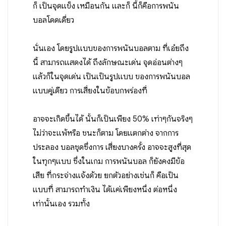
ก็ เป็นจุดแข็ง เหมือนกัน และก็ นี้ก็คือการพนัน
บอลโดดเดี่ยว
นั่นเอง โดยรูปแบบของการพนันบอลตาม ที่เอ๋ยถึง
นี้ สามารถแสดงได้ ถึงลักษณะเด่น จุดอ่อนต่างๆ
แล้วก็ในจุดเด่น เป็นเป็นรูปแบบ ของการพนันบอล
แบบคู่เดียว การเสี่ยงในข้อบกพร่องที่
อาจจะเกิดขึ้นได้ นั้นก็เป็นเพียง 50% เท่าๆกันจริงๆ
ไม่ว่าจะแพ้หรือ ชนะก็ตาม โดยแตกต่าง จากการ
ประลอง บอลชุดซึ่งการ เสี่ยงบางครั้ง อาจจะสูงที่สุด
ในทุกๆแบบ ซึ่งในเกม การพนันบอล ก็ยังคงมีข้อ
เสีย ที่กระจ่างแจ้งด้วย ยกตัวอย่างเช่นก็ คือเป็น
แบบที่ สามารถทำเงิน ได้แค่เพียงหนึ่ง ต่อหนึ่ง
เท่านั้นเอง รวมทั้ง