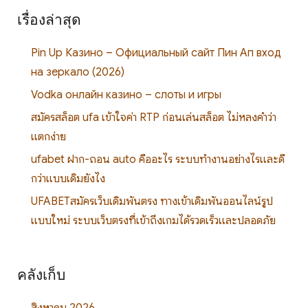
เรื่องล่าสุด
Pin Up Казино – Официальный сайт Пин Ап вход
на зеркало (2026)
Vodka онлайн казино – слоты и игры
สมัครสล็อต ufa เข้าใจค่า RTP ก่อนเล่นสล็อต ไม่หลงคำว่า
แตกง่าย
ufabet ฝาก-ถอน auto คืออะไร ระบบทำงานอย่างไรและดี
กว่าแบบเดิมยังไง
UFABETสมัครเว็บเดิมพันตรง ทางเข้าเดิมพันออนไลน์รูป
แบบใหม่ ระบบเว็บตรงที่เข้าถึงเกมได้รวดเร็วและปลอดภัย
คลังเก็บ
สิงหาคม 2026