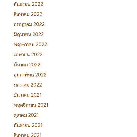
กันยายน 2022
สิงหาคม 2022
กรกฎาคม 2022
มิถุนายน 2022
พฤษภาคม 2022
เมษายน 2022
มีนาคม 2022
กุมภาพันธ์ 2022
มกราคม 2022
ธันวาคม 2021
พฤศจิกายน 2021
ตุลาคม 2021
กันยายน 2021
สิงหาคม 2021