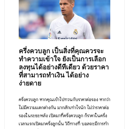
ครึ่งควบลูก เป็นสิ่งที่คุณควรจะ
ทำความเข้าใจ ยังเป็นการเลือก
ลงทุนได้อย่างดีทีเดียว ด้วยราคา
ที่สามารถทำเงิน ได้อย่าง
ง่ายดาย
ครึ่งควบลูก หากคุณเข้าไปทวนกับราคาต่อรอง หากว่า
ไม่มีความแตกต่างกัน มากสักเท่าไรนัก ไม่ว่าราคาต่อ
รองในระยะหลัง เปิดมาที่ครึ่งควบลูก ก็ราคาในครึ่ง
เวลาแรกเปิดมาครึ่งลูกนั้น วิถีทางที่ บอลจะมีการทำ