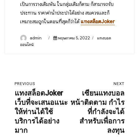
เป็นการวางเดิมพัน ในกลุ่มเดิมก็ตาม ก็สามารถรับ
ประทาน ราคาค่าน้ำประปาได้อย่าง สมควรและก็
เหมาะสมถูกในตอนที่สุดก็ว่าได้
แทงสล็อตJoker
Author
Posted
Categories
admin
พฤษภาคม 5, 2022
แทงบอล
on
ออนไลน์
แนะแนว
PREVIOUS
NEXT
เรื่อง
แทงสล็อตJoker
เซียนแทงบอล
Previous
Next
เว็บที่จะเสนอแนะ
หน้าติดตาม กำไร
post:
post:
ให้ท่านได้ใช้
ที่กำลังจะได้
บริการได้อย่าง
สำหรับเพื่อการ
มาก
ลงทุน