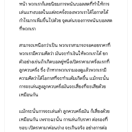
หน้า พวกเราก็เลยนิยมการพนันบอลสดที่ทำให้การ
เล่นแทงบอลในแต่ละครั้งของพวกเราได้โอกาสได้
กำไรมากเพิ่มขึ้นไปด้วย จุดเด่นของการพนันบอลสด
ที่พวกเรา
สามารถเหนือกว่าเป็น พวกเราสามารถรอคอยราคาที่
พวกเรามีความคิดว่า มันจะทำเงินให้พวกเราได้ ยก
ตัวอย่างเช่นถ้าเกิดบอลคู่หนึ่งเปิดราคามาครึ่งแรกที่
ลูกควบครึ่ง ซึ่ง ถ้าหากพวกเรามองดูแล้วพวกเรามี
ความคิดว่าได้โอกาสที่จะทำแต้มเกิดขึ้น แม้กระนั้น
การจะเล่นสูงลูกควบครึ่งมันจะเสี่ยงที่จะเสียด้วย
เหมือนกัน
แม้กระนั้นการจะเล่นต่ำ ลูกควบครึ่งมัน ก็เสี่ยงด้วย
เหมือนกัน เพราะฉะนั้น การเล่นกับราคา ต่อรองที่
ชอบ เปิดราคามาค่อนข่าง จะเกินจริง อย่างการต่อ