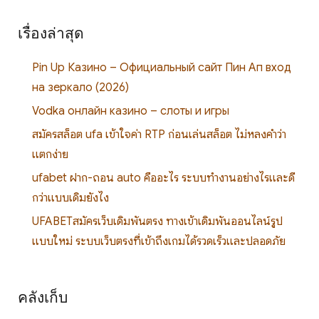
เรื่องล่าสุด
Pin Up Казино – Официальный сайт Пин Ап вход
на зеркало (2026)
Vodka онлайн казино – слоты и игры
สมัครสล็อต ufa เข้าใจค่า RTP ก่อนเล่นสล็อต ไม่หลงคำว่า
แตกง่าย
ufabet ฝาก-ถอน auto คืออะไร ระบบทำงานอย่างไรและดี
กว่าแบบเดิมยังไง
UFABETสมัครเว็บเดิมพันตรง ทางเข้าเดิมพันออนไลน์รูป
แบบใหม่ ระบบเว็บตรงที่เข้าถึงเกมได้รวดเร็วและปลอดภัย
คลังเก็บ