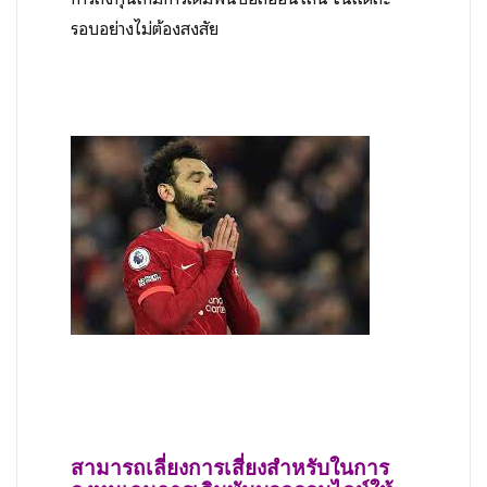
รอบอย่างไม่ต้องสงสัย
สามารถเลี่ยงการเสี่ยงสำหรับในการ