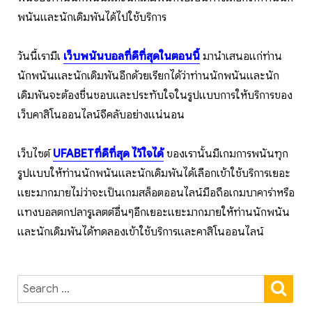
พนันและนักเดิมพันได้ไปใช้บริการ
วันนี้เรามีเ
เว็บพนันบอลที่ดีที่สุดในตอนนี้
มานำเสนอแก่ท่าน
นักพนันและนักเดิมพันอีกด้วยเรียกได้ว่าท่านนักพนันและนัก
เดิมพันจะต้องชื่นชอบและประทับใจในรูปแบบการให้บริการของ
เว็บคาสิโนออนไลน์จีคลับอย่างแน่นอน
เว็บไซต์
UFABETที่ดีที่สุด ไว้ใจได้
ของเรานั้นมีเกมการพนันทุก
รูปแบบให้ท่านนักพนันและนักเดิมพันได้เลือกเข้าใช้บริการเยอะ
แยะมากมายไม่ว่าจะเป็นเกมสล็อตออนไลน์มือถือเกมบาคาร่าหรือ
แทงบอลตกปลารูเลตต์อื่นๆอีกเยอะแยะมากมายให้ท่านนักพนัน
และนักเดิมพันได้ทดลองเข้าใช้บริการและคาสิโนออนไลน์
SE
Search
for: