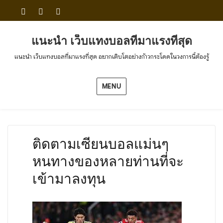
SITEMAP
สมัคร
ป๊อก
เล่น
เด้ง
ป๊อก
แนะนำ เว็บแทงบอลที่มาแรงที่สุด
เด้ง
แนะนำ เว็บแทงบอลที่มาแรงที่สุด อยากเติบโตอย่างก้าวกระโดดในวงการนี้ต้องรู้
MENU
ติดตามเซียนบอลแม่นๆ
หนทางของหลายท่านที่จะ
เข้ามาลงทุน