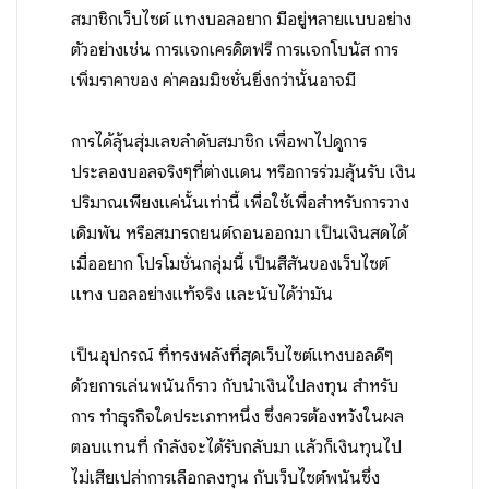
สมาชิกเว็บไซต์ แทงบอลอยาก มีอยู่หลายแบบอย่าง
ตัวอย่างเช่น การแจกเครดิตฟรี การแจกโบนัส การ
เพิ่มราคาของ ค่าคอมมิชชั่นยิ่งกว่านั้นอาจมี
การได้ลุ้นสุ่มเลขลำดับสมาชิก เพื่อพาไปดูการ
ประลองบอลจริงๆที่ต่างแดน หรือการร่วมลุ้นรับ เงิน
ปริมาณเพียงแค่นั้นเท่านี้ เพื่อใช้เพื่อสำหรับการวาง
เดิมพัน หรือสมารถยนต์ถอนออกมา เป็นเงินสดได้
เมื่ออยาก โปรโมชั่นกลุ่มนี้ เป็นสีสันของเว็บไซต์
แทง บอลอย่างแท้จริง และนับได้ว่ามัน
เป็นอุปกรณ์ ที่ทรงพลังที่สุดเว็บไซต์แทงบอลดีๆ
ด้วยการเล่นพนันก็ราว กับนำเงินไปลงทุน สำหรับ
การ ทำธุรกิจใดประเภทหนึ่ง ซึ่งควรต้องหวังในผล
ตอบแทนที่ กำลังจะได้รับกลับมา แล้วก็เงินทุนไป
ไม่เสียเปล่าการเลือกลงทุน กับเว็บไซต์พนันซึ่ง