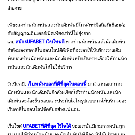
ง่ายดาย
เพียงแค่ท่านนักพนันและนักเดิมพันมีโทรศัพท์มือถือที่เชื่อมต่อ
กับสัญญาณอินเตอร์เน็ตเพียงเท่านี้ไม่ยุ่งยาก
เลย
สมัครUFABET เว็บไหนดี
หากท่านนักพนันแล้วนักเดิมพัน
กำลังมองหาคาสิโนออนไลน์ดีดีเพื่อที่จะเอาไว้ใช้บริการวางเดิม
พันของท่านนักพนันและนักเดิมพันหรือเป็นทางเลือกให้ท่านนัก
พนันและนักเดิมพันได้ไปใช้บริการ
วันนี้เรามีเ
เว็บพนันบอลที่ดีที่สุดในตอนนี้
มานำเสนอแก่ท่าน
นักพนันและนักเดิมพันอีกด้วยเรียกได้ว่าท่านนักพนันและนัก
เดิมพันจะต้องชื่นชอบและประทับใจในรูปแบบการให้บริการของ
เว็บคาสิโนออนไลน์จีคลับอย่างแน่นอน
เว็บไซต์
UFABETที่ดีที่สุด ไว้ใจได้
ของเรานั้นมีเกมการพนันทุก
รูปแบบให้ท่านนักพนันและนักเดิมพันได้เลือกเข้าใช้บริการเยอะ