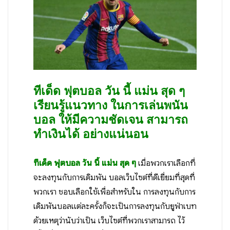
ทีเด็ด ฟุตบอล วัน นี้ แม่น สุด ๆ
เรียนรู้แนวทาง ในการเล่นพนัน
บอล ให้มีความชัดเจน สามารถ
ทำเงินได้ อย่างแน่นอน
ทีเด็ด ฟุตบอล วัน นี้ แม่น สุด ๆ
เมื่อพวกเราเลือกที่
จะลงทุนกับการเดิมพัน บอลเว็บไซต์ที่ดีเยี่ยมที่สุดที่
พวกเรา ชอบเลือกใช้เพื่อสำหรับใน การลงทุนกับการ
เดิมพันบอลแต่ละครั้งก็จะเป็นการลงทุนกับยูฟ่าเบท
ด้วยเหตุว่านับว่าเป็น เว็บไซต์ที่พวกเราสามารถ ไว้