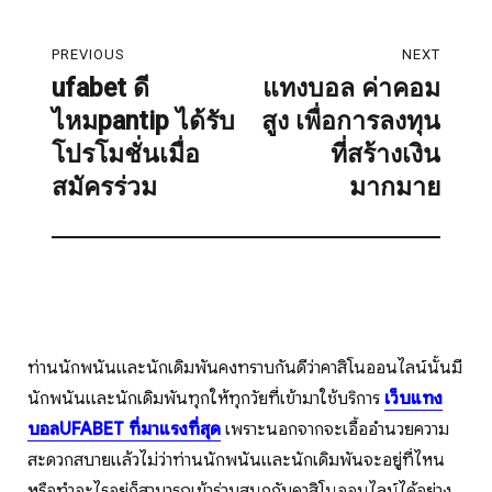
แนะแนว
PREVIOUS
NEXT
เรื่อง
ufabet ดี
แทงบอล ค่าคอม
Previous
Next
ไหมpantip ได้รับ
สูง เพื่อการลงทุน
post:
post:
โปรโมชั่นเมื่อ
ที่สร้างเงิน
สมัครร่วม
มากมาย
ท่านนักพนันและนักเดิมพันคงทราบกันดีว่าคาสิโนออนไลน์นั้นมี
นักพนันและนักเดิมพันทุกให้ทุกวัยที่เข้ามาใช้บริการ
เว็บแทง
บอลUFABET ที่มาแรงที่สุด
เพราะนอกจากจะเอื้ออำนวยความ
สะดวกสบายแล้วไม่ว่าท่านนักพนันและนักเดิมพันจะอยู่ที่ไหน
หรือทำอะไรอยู่ก็สามารถเข้าร่วมสนุกกับคาสิโนออนไลน์ได้อย่าง