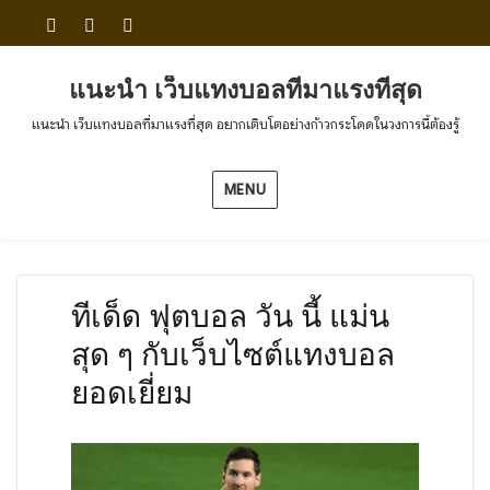
SITEMAP
สมัคร
ป๊อก
เล่น
เด้ง
ป๊อก
แนะนำ เว็บแทงบอลที่มาแรงที่สุด
เด้ง
แนะนำ เว็บแทงบอลที่มาแรงที่สุด อยากเติบโตอย่างก้าวกระโดดในวงการนี้ต้องรู้
MENU
ทีเด็ด ฟุตบอล วัน นี้ แม่น
สุด ๆ กับเว็บไซต์แทงบอล
ยอดเยี่ยม