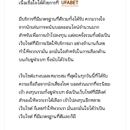
เนื้อเชื่อใจได้ด้วยการที่
UFABET
มีบริการที่มีมาตรฐานที่ดีรวมทั้งได้รับ ความวางใจ
จากนักเล่นการพนันบอลออนไลน์จำนวนมาก
สำหรับเพื่อการเข้าไปลงทุน แต่ละครั้งรวมทั้งยังเป็น
เว็บไซต์ที่มีการเปิดให้บริการมา อย่างช้านานก็เลย
ทำให้พวกเรามั่น อกมั่นใจสำหรับในการเลือกด้าน
บนกับยูฟ่าเบท ซึ่งนับได้ว่าเป็น
เว็บไซต์แทงบอลเหมาะสม ที่สุดในทุกวันนี้ที่ได้รับ
ความเชื่อถือจากนักเสี่ยงโชค บอลส่วนมากที่จะนิยม
เข้า ลงทุนรวมทั้งยูฟ่าเบท ยังเป็นเว็บไซต์ที่มีลิงค์
สำรองให้พวกเราได้เลือก เข้าไปลงทุนอีกหลาย
เว็บไซต์ ก็เลยทำให้พวกเรา มั่นอกมั่นใจได้ว่าเป็น
เว็บไซต์ ที่มีมาตรฐานที่ดีและก็มี