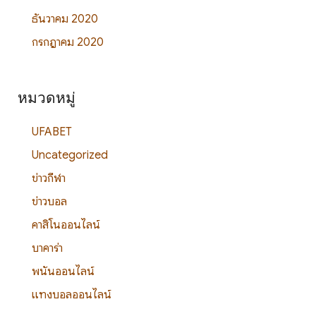
ธันวาคม 2020
กรกฎาคม 2020
หมวดหมู่
UFABET
Uncategorized
ข่าวกีฬา
ข่าวบอล
คาสิโนออนไลน์
บาคาร่า
พนันออนไลน์
แทงบอลออนไลน์