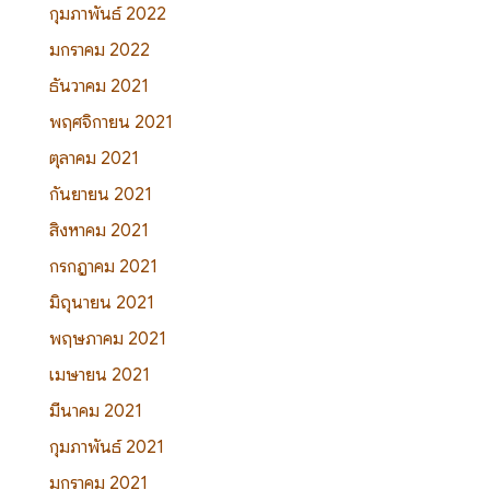
กุมภาพันธ์ 2022
มกราคม 2022
ธันวาคม 2021
พฤศจิกายน 2021
ตุลาคม 2021
กันยายน 2021
สิงหาคม 2021
กรกฎาคม 2021
มิถุนายน 2021
พฤษภาคม 2021
เมษายน 2021
มีนาคม 2021
กุมภาพันธ์ 2021
มกราคม 2021