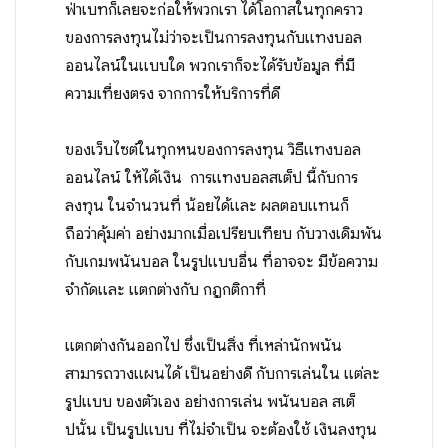
ฟ่าเบทก็เลยจะก่อให้พวกเรา ได้โอกาสในทุกคราว
ของการลงทุนไม่ว่าจะเป็นการลงทุนกับแทงบอล
ออนไลน์ในแบบใด พวกเราก็จะได้รับข้อมูล ที่มี
ความเที่ยงตรง จากการให้บริการที่ดี
ของเว็บไซต์ในทุกหนของการลงทุน วิธีแทงบอล
ออนไลน์ ให้ได้เงิน การแทงบอลสเต็ป นี้กับการ
ลงทุน ในจำนวนที่ น้อยได้และ ผลตอบแทนก็
ถือว่าคุ้มค่า อย่างมากเมื่อเปรียบเทียบ กับวางเดิมพัน
กับเกมพนันบอล ในรูปแบบอื่น ที่อาจจะ มีข้อความ
จำกัดและ แตกต่างกับ กฎกติกาที่
แตกต่างกันออกไป ซึ่งเป็นสิ่ง ที่เหล่านักพนัน
สามารถวางแผนได้ เป็นอย่างดี กับการเล่นใน แต่ละ
รูปแบบ ของตัวเอง อย่างการเล่น พนันบอล สเต็
ปนั้น เป็นรูปแบบ ที่ไม่จำเป็น จะต้องใช้ เงินลงทุน