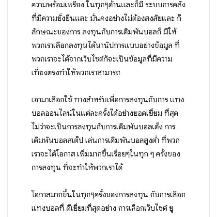
ความพร้อมเพรียง ในทุกๆด้านและก็มี ระบบการคลัง
ที่มีความยั่งยืนและ มั่นคงอย่างไม่ต้องสงสัยและ ก็
ลักษณะของการ ลงทุนกับการเดิมพันบอลก็ มีให้
พวกเราเลือกลงทุนได้นานัปการแบบอย่างข้อมูล ที่
พวกเราจะได้จากเว็บไซต์ก็จะเป็นข้อมูลที่มีความ
เที่ยงตรงทำให้พวกเราสามารถ
เอามาเลือกใช้ ทางสำหรับเพื่อการลงทุนกับการ แทง
บอลออนไลน์ในแต่ละครั้งได้อย่างยอดเยี่ยม ที่สุด
ไม่ว่าจะเป็นการลงทุนกับการเดิมพันบอลเต็ง การ
เดิมพันบอลสเต็ป เล่นการเดิมพันบอลสูงต่ำ ที่พวก
เราจะได้โอกาส เพิ่มมากขึ้นเรื่อยๆในทุก ๆ ครั้งของ
การลงทุน ที่จะทำให้พวกเราได้
โอกาสมากขึ้นในทุกๆครั้งของการลงทุน กับการเลือก
แทงบอลที่ ดีเยี่ยมที่สุดอย่าง การเลือกเว็บไซต์ ยู