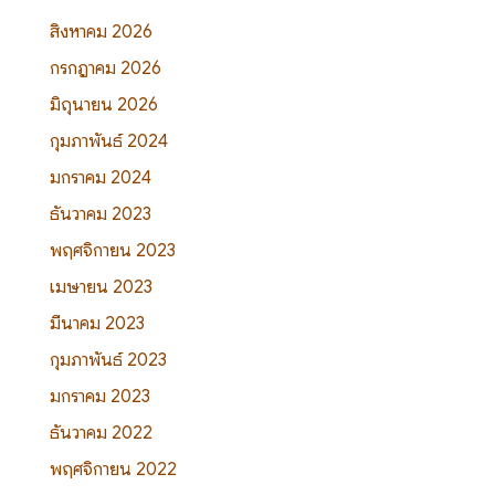
สิงหาคม 2026
กรกฎาคม 2026
มิถุนายน 2026
กุมภาพันธ์ 2024
มกราคม 2024
ธันวาคม 2023
พฤศจิกายน 2023
เมษายน 2023
มีนาคม 2023
กุมภาพันธ์ 2023
มกราคม 2023
ธันวาคม 2022
พฤศจิกายน 2022