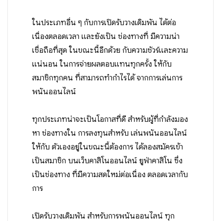
ในประเภทอื่น ๆ กับการเปิดรับวางเดิมพัน ได้ต่อ
เนื่องตลอดเวลา และยังเป็น ช่องทางที่ มีความน่า
เชื่อถือที่สุด ในขณะนี้อีกด้วย กับความชัวร์และความ
แน่นอน ในการจ่ายผลตอบแทนทุกครั้ง ให้กับ
สมาชิกทุกคน ที่สามารถทำกำไรได้ จากการเล่นการ
พนันออนไลน์
ทุกประเภท
น่าจะเป็นโอกาสที่ดี สำหรับผู้ที่กำลังมอง
หา ช่องทางใน การลงทุนสำหรับ เล่นพนันออนไลน์
ให้กับ ตัวเองอยู่ในขณะนี้ต้องการ ได้ลองสมัครเข้า
เป็นสมาชิก บนเว็บคาสิโนออนไลน์ ยูฟ่าคาสิโน ซึ่ง
เป็นช่องทาง ที่มีความสดใหม่ต่อเนื่อง ตลอดเวลากับ
การ
เปิดรับวางเดิมพัน สำหรับการพนันออนไลน์ ทุก