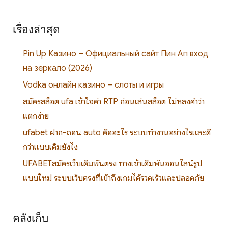
เรื่องล่าสุด
Pin Up Казино – Официальный сайт Пин Ап вход
на зеркало (2026)
Vodka онлайн казино – слоты и игры
สมัครสล็อต ufa เข้าใจค่า RTP ก่อนเล่นสล็อต ไม่หลงคำว่า
แตกง่าย
ufabet ฝาก-ถอน auto คืออะไร ระบบทำงานอย่างไรและดี
กว่าแบบเดิมยังไง
UFABETสมัครเว็บเดิมพันตรง ทางเข้าเดิมพันออนไลน์รูป
แบบใหม่ ระบบเว็บตรงที่เข้าถึงเกมได้รวดเร็วและปลอดภัย
คลังเก็บ