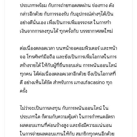
ประเภทพร้อม กับการถ่ายทอดสดผ่าน ช่องทาง ดัง
กล่าวอีกด้วย กับการรองรับ กับอุปกรณ์ต่างๆได้เป็น
อย่างดีนั่นเอง เพื่อเป็นการเพิ่มอรรถรส ในการทำ
เงินจากการลงทุนได้ ทุกครั้งกับ บรรยากาศสดใหม่
ต่อเนื่องตลอดเวลา บนหน้าจอคอมพิวเตอร์ และหน้า
จอ โทรศัพท์มือถือ และยังเป็นการเพิ่มโอกาสในการ
สร้างรายได้ ให้กับผู้ที่ชื่นชอบเล่น การพนันออนไลน์
ทุกคน ได้ต่อเนื่องตลอดเวลาอีกด้วย
จึงเป็นโอกาสที่
ดี อย่างเห็นได้ชัด สำหรับการ แทงufacasino ทุก
ครั้ง
ไม่ว่าจะเป็นการลงทุน กับการพนันออนไลน์ ใน
ประเภทใด ก็ตามกับความคุ้มค่า ในการกำหนดอัตรา
ผลตอบแทนที่ค่อนข้างสูง และยังมีความแน่นอน
ในการจ่ายผลตอบแทนให้กับ สมาชิกทุกคนอีกด้วย