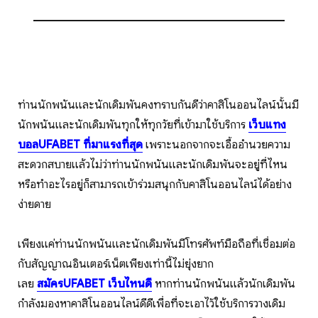
ท่านนักพนันและนักเดิมพันคงทราบกันดีว่าคาสิโนออนไลน์นั้นมี
นักพนันและนักเดิมพันทุกให้ทุกวัยที่เข้ามาใช้บริการ
เว็บแทง
บอลUFABET ที่มาแรงที่สุด
เพราะนอกจากจะเอื้ออำนวยความ
สะดวกสบายแล้วไม่ว่าท่านนักพนันและนักเดิมพันจะอยู่ที่ไหน
หรือทำอะไรอยู่ก็สามารถเข้าร่วมสนุกกับคาสิโนออนไลน์ได้อย่าง
ง่ายดาย
เพียงแค่ท่านนักพนันและนักเดิมพันมีโทรศัพท์มือถือที่เชื่อมต่อ
กับสัญญาณอินเตอร์เน็ตเพียงเท่านี้ไม่ยุ่งยาก
เลย
สมัครUFABET เว็บไหนดี
หากท่านนักพนันแล้วนักเดิมพัน
กำลังมองหาคาสิโนออนไลน์ดีดีเพื่อที่จะเอาไว้ใช้บริการวางเดิม