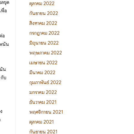
อลชุด
ตุลาคม 2022
พื่อ
กันยายน 2022
สิงหาคม 2022
กรกฎาคม 2022
ต่อ
มิถุนายน 2022
ปพนัน
พฤษภาคม 2022
เมษายน 2022
พนัน
มีนาคม 2022
 กับ
กุมภาพันธ์ 2022
มกราคม 2022
ธันวาคม 2021
อง
พฤศจิกายน 2021
ก
ตุลาคม 2021
กันยายน 2021