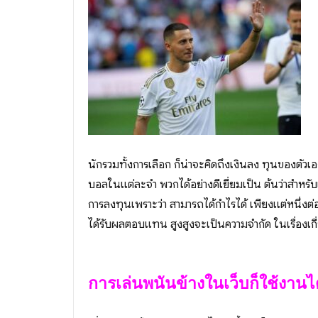
นักรวมทั้งการเลือก ก็น่าจะคิดถึงเงินลง ทุนของตัว
บอลในแต่ละจำ พวกได้อย่างดีเยี่ยมเป็น ต้นว่าสำหรับเ
การลงทุนเพราะว่า สามารถได้กำไรได้ เพียงแต่หนึ่งต่อ
ได้รับผลตอบแทน สูงสูงจะเป็นความจำกัด ในเรื่องเกี
การเล่นพนันข้างในเว็บก็ใช้งานได