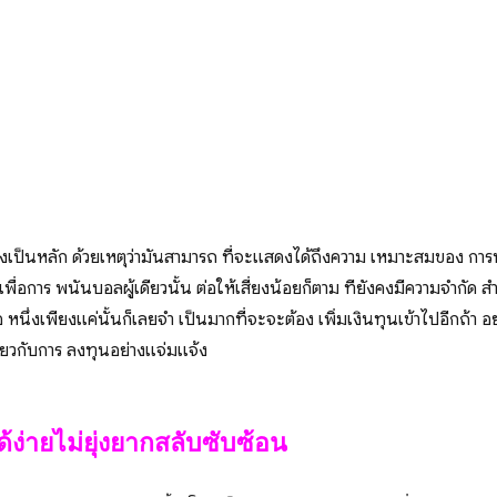
เองเป็นหลัก ด้วยเหตุว่ามันสามารถ ที่จะแสดงได้ถึงความ เหมาะสมของ กา
พื่อการ พนันบอลผู้เดียวนั้น ต่อให้เสี่ยงน้อยก็ตาม ทียังคงมีความจำกัด ส
 หนึ่งเพียงแค่นั้นก็เลยจำ เป็นมากที่จะจะต้อง เพิ่มเงินทุนเข้าไปอีกถ้า อ
่ยวกับการ ลงทุนอย่างแจ่มแจ้ง
้ง่ายไม่ยุ่งยากสลับซับซ้อน