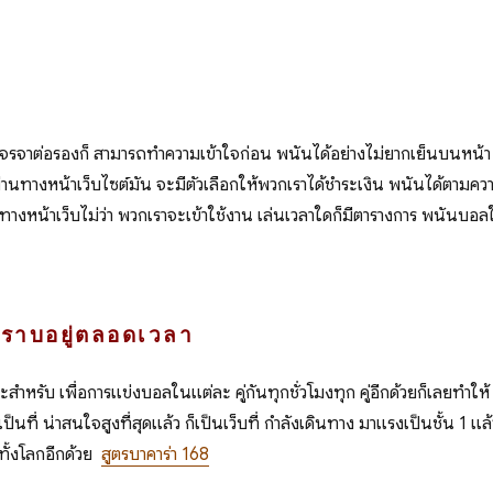
รเจรจาต่อรองก็ สามารถทำความเข้าใจก่อน พนันได้อย่างไม่ยากเย็นบนหน้า
านทางหน้าเว็บไซต์มัน จะมีตัวเลือกให้พวกเราได้ชำระเงิน พนันได้ตามคว
างหน้าเว็บไม่ว่า พวกเราจะเข้าใช้งาน เล่นเวลาใดก็มีตารางการ พนันบอลใ
ทราบอยู่ตลอดเวลา
สำหรับ เพื่อการแข่งบอลในแต่ละ คู่กันทุกชั่วโมงทุก คู่อีกด้วยก็เลยทำให้
่ น่าสนใจสูงที่สุดแล้ว ก็เป็นเว็บที่ กำลังเดินทาง มาแรงเป็นชั้น 1 แล้ว
ทั้งโลกอีกด้วย
สูตรบาคาร่า 168