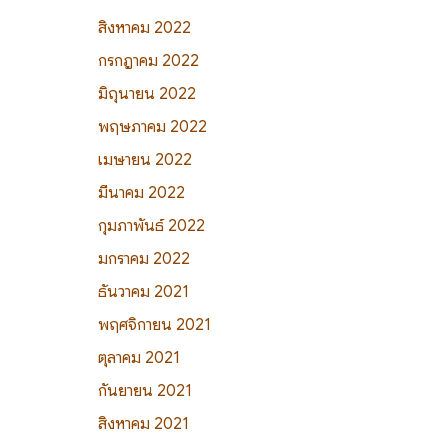
สิงหาคม 2022
กรกฎาคม 2022
มิถุนายน 2022
พฤษภาคม 2022
เมษายน 2022
มีนาคม 2022
กุมภาพันธ์ 2022
มกราคม 2022
ธันวาคม 2021
พฤศจิกายน 2021
ตุลาคม 2021
กันยายน 2021
สิงหาคม 2021