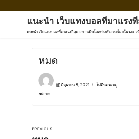
แนะนำ เว็บแทงบอลที่มาแรงที่
แนะนำ เว็บแทงบอลที่มาแรงที่สุด อยากเติบโตอย่างก้าวกระโดดในวงการนี้ต
หมด
Posted
Categories
มิถุนายน 8, 2021
ไม่มีหมวดหมู่
on
Author
admin
แนะแนว
PREVIOUS
เรื่อง
Previous