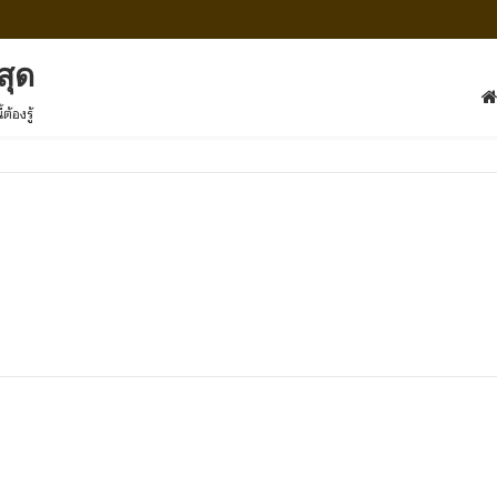
สุด
้องรู้
Next