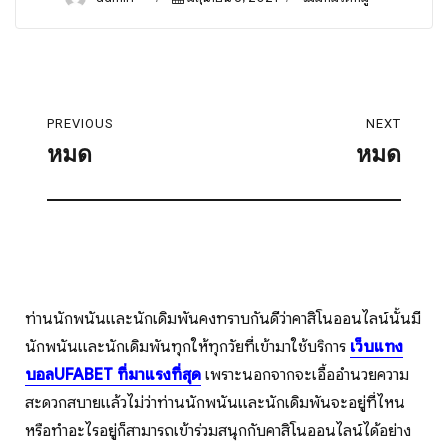
on
แนะแนว
PREVIOUS
NEXT
เรื่อง
หมด
หมด
Previous
Next
post:
post:
ท่านนักพนันและนักเดิมพันคงทราบกันดีว่าคาสิโนออนไลน์นั้นมี
นักพนันและนักเดิมพันทุกให้ทุกวัยที่เข้ามาใช้บริการ
เว็บแทง
บอลUFABET ที่มาแรงที่สุด
เพราะนอกจากจะเอื้ออำนวยความ
สะดวกสบายแล้วไม่ว่าท่านนักพนันและนักเดิมพันจะอยู่ที่ไหน
หรือทำอะไรอยู่ก็สามารถเข้าร่วมสนุกกับคาสิโนออนไลน์ได้อย่าง