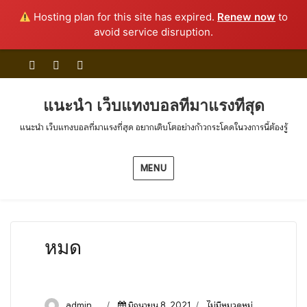
Hosting plan for this site has expired.
Renew now
to
avoid service disruption.
SITEMAP
สมัคร
ป๊อก
เล่น
เด้ง
ป๊อก
แนะนำ เว็บแทงบอลที่มาแรงที่สุด
เด้ง
แนะนำ เว็บแทงบอลที่มาแรงที่สุด อยากเติบโตอย่างก้าวกระโดดในวงการนี้ต้องรู้
MENU
หมด
Author
Posted
Categories
admin
มิถุนายน 8, 2021
ไม่มีหมวดหมู่