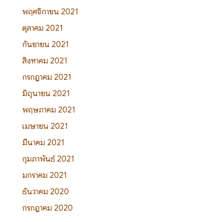
พฤศจิกายน 2021
ตุลาคม 2021
กันยายน 2021
สิงหาคม 2021
กรกฎาคม 2021
มิถุนายน 2021
พฤษภาคม 2021
เมษายน 2021
มีนาคม 2021
กุมภาพันธ์ 2021
มกราคม 2021
ธันวาคม 2020
กรกฎาคม 2020