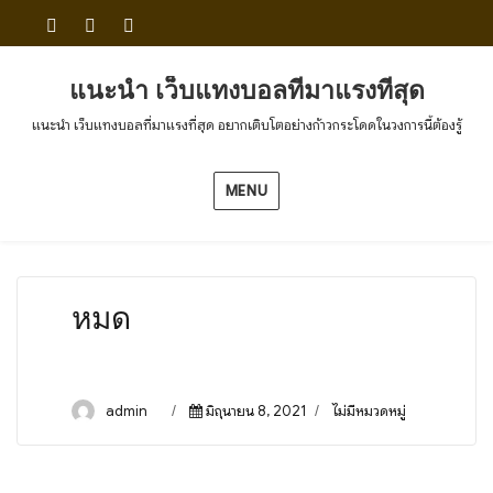
SITEMAP
สมัคร
ป๊อก
เล่น
เด้ง
ป๊อก
แนะนำ เว็บแทงบอลที่มาแรงที่สุด
เด้ง
แนะนำ เว็บแทงบอลที่มาแรงที่สุด อยากเติบโตอย่างก้าวกระโดดในวงการนี้ต้องรู้
MENU
หมด
Author
Posted
Categories
admin
มิถุนายน 8, 2021
ไม่มีหมวดหมู่
on