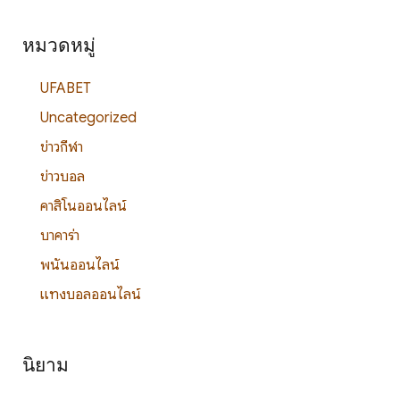
หมวดหมู่
UFABET
Uncategorized
ข่าวกีฬา
ข่าวบอล
คาสิโนออนไลน์
บาคาร่า
พนันออนไลน์
แทงบอลออนไลน์
นิยาม