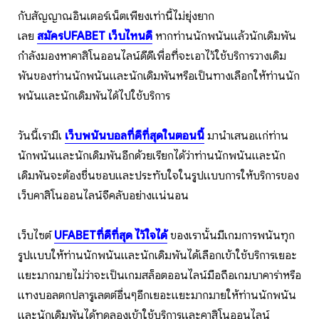
กับสัญญาณอินเตอร์เน็ตเพียงเท่านี้ไม่ยุ่งยาก
เลย
สมัครUFABET เว็บไหนดี
หากท่านนักพนันแล้วนักเดิมพัน
กำลังมองหาคาสิโนออนไลน์ดีดีเพื่อที่จะเอาไว้ใช้บริการวางเดิม
พันของท่านนักพนันและนักเดิมพันหรือเป็นทางเลือกให้ท่านนัก
พนันและนักเดิมพันได้ไปใช้บริการ
วันนี้เรามีเ
เว็บพนันบอลที่ดีที่สุดในตอนนี้
มานำเสนอแก่ท่าน
นักพนันและนักเดิมพันอีกด้วยเรียกได้ว่าท่านนักพนันและนัก
เดิมพันจะต้องชื่นชอบและประทับใจในรูปแบบการให้บริการของ
เว็บคาสิโนออนไลน์จีคลับอย่างแน่นอน
เว็บไซต์
UFABETที่ดีที่สุด ไว้ใจได้
ของเรานั้นมีเกมการพนันทุก
รูปแบบให้ท่านนักพนันและนักเดิมพันได้เลือกเข้าใช้บริการเยอะ
แยะมากมายไม่ว่าจะเป็นเกมสล็อตออนไลน์มือถือเกมบาคาร่าหรือ
แทงบอลตกปลารูเลตต์อื่นๆอีกเยอะแยะมากมายให้ท่านนักพนัน
และนักเดิมพันได้ทดลองเข้าใช้บริการและคาสิโนออนไลน์