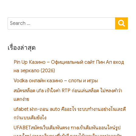
SE
Search
for:
เรื่องล่าสุด
Pin Up Казино – Официальный сайт Пин Ап вход
на зеркало (2026)
Vodka онлайн казино – слоты и игры
สมัครสล็อต ufa เข้าใจค่า RTP ก่อนเล่นสล็อต ไม่หลงคำว่า
แตกง่าย
ufabet ฝาก-ถอน auto คืออะไร ระบบทำงานอย่างไรและดี
กว่าแบบเดิมยังไง
UFABETสมัครเว็บเดิมพันตรง ทางเข้าเดิมพันออนไลน์รูป