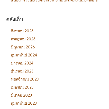
แบบใหม่ ระบบเว็บตรงที่เข้าถึงเกมได้รวดเร็วและปลอดภัย
คลังเก็บ
สิงหาคม 2026
กรกฎาคม 2026
มิถุนายน 2026
กุมภาพันธ์ 2024
มกราคม 2024
ธันวาคม 2023
พฤศจิกายน 2023
เมษายน 2023
มีนาคม 2023
กุมภาพันธ์ 2023