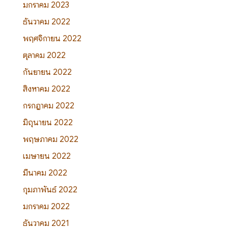
มกราคม 2023
ธันวาคม 2022
พฤศจิกายน 2022
ตุลาคม 2022
กันยายน 2022
สิงหาคม 2022
กรกฎาคม 2022
มิถุนายน 2022
พฤษภาคม 2022
เมษายน 2022
มีนาคม 2022
กุมภาพันธ์ 2022
มกราคม 2022
ธันวาคม 2021