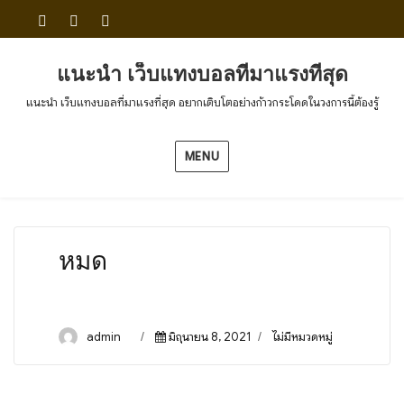
SITEMAP
สมัคร
ป๊อก
เล่น
เด้ง
ป๊อก
แนะนำ เว็บแทงบอลที่มาแรงที่สุด
เด้ง
แนะนำ เว็บแทงบอลที่มาแรงที่สุด อยากเติบโตอย่างก้าวกระโดดในวงการนี้ต้องรู้
MENU
หมด
Author
Posted
Categories
admin
มิถุนายน 8, 2021
ไม่มีหมวดหมู่
on