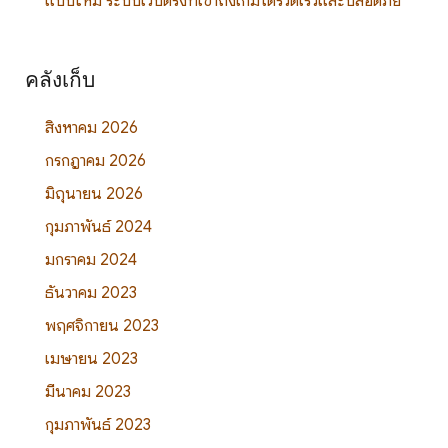
แบบใหม่ ระบบเว็บตรงที่เข้าถึงเกมได้รวดเร็วและปลอดภัย
คลังเก็บ
สิงหาคม 2026
กรกฎาคม 2026
มิถุนายน 2026
กุมภาพันธ์ 2024
มกราคม 2024
ธันวาคม 2023
พฤศจิกายน 2023
เมษายน 2023
มีนาคม 2023
กุมภาพันธ์ 2023