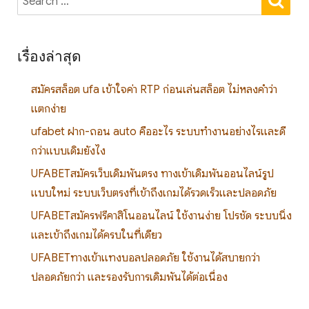
for:
เรื่องล่าสุด
สมัครสล็อต ufa เข้าใจค่า RTP ก่อนเล่นสล็อต ไม่หลงคำว่า
แตกง่าย
ufabet ฝาก-ถอน auto คืออะไร ระบบทำงานอย่างไรและดี
กว่าแบบเดิมยังไง
UFABETสมัครเว็บเดิมพันตรง ทางเข้าเดิมพันออนไลน์รูป
แบบใหม่ ระบบเว็บตรงที่เข้าถึงเกมได้รวดเร็วและปลอดภัย
UFABETสมัครฟรีคาสิโนออนไลน์ ใช้งานง่าย โปรชัด ระบบนิ่ง
และเข้าถึงเกมได้ครบในที่เดียว
UFABETทางเข้าแทงบอลปลอดภัย ใช้งานได้สบายกว่า
ปลอดภัยกว่า และรองรับการเดิมพันได้ต่อเนื่อง