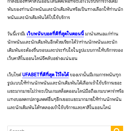
กำลังมองหาคาสิโนออนไลน์ดีดีเพื่อที่จะเอาไว้ใช้บริการวางเดิม
พันของท่านนักพนันและนักเดิมพันหรือเป็นทางเลือกให้ท่านนัก
พนันและนักเดิมพันได้ไปใช้บริการ
วันนี้เรามีเ
เว็บพนันบอลที่ดีที่สุดในตอนนี้
มานำเสนอแก่ท่าน
นักพนันและนักเดิมพันอีกด้วยเรียกได้ว่าท่านนักพนันและนัก
เดิมพันจะต้องชื่นชอบและประทับใจในรูปแบบการให้บริการของ
เว็บคาสิโนออนไลน์จีคลับอย่างแน่นอน
เว็บไซต์
UFABETที่ดีที่สุด ไว้ใจได้
ของเรานั้นมีเกมการพนันทุก
รูปแบบให้ท่านนักพนันและนักเดิมพันได้เลือกเข้าใช้บริการเยอะ
แยะมากมายไม่ว่าจะเป็นเกมสล็อตออนไลน์มือถือเกมบาคาร่าหรือ
แทงบอลตกปลารูเลตต์อื่นๆอีกเยอะแยะมากมายให้ท่านนักพนัน
และนักเดิมพันได้ทดลองเข้าใช้บริการและคาสิโนออนไลน์
SE
Search