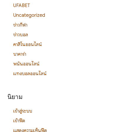
UFABET
Uncategorized
ข่าวกีฬา
ข่าวบอล
คาสิโนออนไลน์
บาคาร่า
พนันออนไลน์
แทงบอลออนไลน์
นิยาม
เข้าสู่ระบบ
เข้าฟีด
แสดงความเห็นฟีด