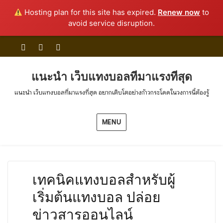
Hosting plan for this site has expired.
Renew now
to
avoid service disruption.
SITEMAP
สมัคร
ป๊อก
เล่น
เด้ง
ป๊อก
แนะนำ เว็บแทงบอลที่มาแรงที่สุด
เด้ง
แนะนำ เว็บแทงบอลที่มาแรงที่สุด อยากเติบโตอย่างก้าวกระโดดในวงการนี้ต้องรู้
MENU
เทคนิคแทงบอลสำหรับผู้
เริ่มต้นแทงบอล ปล่อย
ข่าวสารออนไลน์