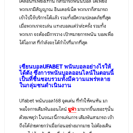
เคลื่อนที่เพียงเท่านี้ ก็สามารถพนันบอล ได้เพียง
พวกเรามีสัญญาณ อินเตอร์เน็ต พวกเราก็สามารถ
เข้าไปใช้บริการได้แล้ว รวมทั้งมีความปลอดภัยที่สุด
เมื่อพวกเราจะเล่น แทงบอลแต่ว่าล่ะครั้ง รวมทั้ง
พวกเรา จะต้องมีการวาง เป้าหมายการพนัน บอลเพื่อ
ได้โอกาส ที่กำลังจะได้กำไรที่มากที่สุด
เซียนบอลUFABET พนันบอลอย่างไรให้
ได้ตัง ซึ่งการพนันบอลออนไลน์ในตอนนี้
เป็นที่ชื่นชอบรวมทั้งมีความแพร่หลาย
ในกลุ่มชนดำเนินงาน
Ufabet พนันบอล168 จุดเด่น ที่ทำให้คนหัน มา
พอใจการเดิมพันออนไลน์
ยูฟ่า
มามากขึ้นเยอะๆนั้น
ด้วยเหตุว่า ในขณะนี้การเล่นการ เดิมพันสามารถ เข้า
ถึงได้ง่ายดายกว่าเมื่อก่อนอย่างมากมาย ไม่ต้องเดิน