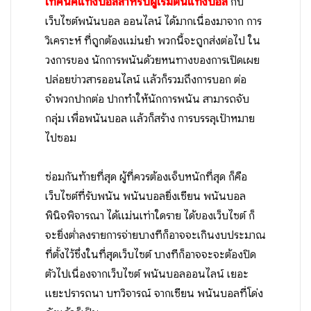
เทคนิคแทงบอลสำหรับผู้เริ่มต้นแทงบอล
กับ
เว็บไซต์พนันบอล ออนไลน์ ได้มากเนื่องมาจาก การ
วิเคราะห์ ที่ถูกต้องแม่นยำ พวกนี้จะถูกส่งต่อไป ใน
วงการของ นักการพนันด้วยหนทางของการเปิดเผย
ปล่อยข่าวสารออนไลน์ แล้วก็รวมถึงการบอก ต่อ
จำพวกปากต่อ ปากทำให้นักการพนัน สามารถจับ
กลุ่ม เพื่อพนันบอล แล้วก็สร้าง การบรรลุเป้าหมาย
ไปซอม
ซ่อมกันท้ายที่สุด ผู้ที่ควรต้องเจ็บหนักที่สุด ก็คือ
เว็บไซต์ที่รับพนัน พนันบอลยิ่งเซียน พนันบอล
พินิจพิจารณา ได้แม่นเท่าใดราย ได้ของเว็บไซต์ ก็
จะยิ่งต่ำลงรายการจ่ายบางทีก็อาจจะเกินงบประมาณ
ที่ตั้งไว้ซึ่งในที่สุดเว็บไซต์ บางทีก็อาจจะจะต้องปิด
ตัวไปเนื่องจากเว็บไซต์ พนันบอลออนไลน์ เยอะ
แยะปรารถนา บทวิจารณ์ จากเซียน พนันบอลที่โด่ง