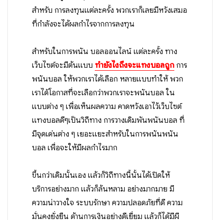
สำหรับ การลงทุนแต่ละครั้ง พวกเราก็เลยมีหวังเสมอ
ที่กำลังจะได้ผลกำไรจากการลงทุน
สำหรับในการพนัน บอลออนไลน์ แต่ละครั้ง ทาง
เว็บไซต์จะมีต้นแบบ
ทำยังไงถึงจะแทงบอลถูก
การ
พนันบอล ให้พวกเราได้เลือก หลายแบบทำให้ พวก
เราได้โอกาสที่จะเลือกว่าพวกเราจะพนันบอล ใน
แบบต่าง ๆ เพื่อเห็นผลความ คาดหวังเอาไว้เว็บไซต์
แทงบอลดีๆเป็นวิถีทาง การวางเดิมพันพนันบอล ที่
มีจุดเด่นต่าง ๆ เยอะแยะสำหรับในการพนันพนัน
บอล เพื่อจะให้มีผลกำไรมาก
ขึ้นกว่าเดิมนั้นเอง แล้วก็วิถีทางนี้นั้นได้เปิดให้
บริการอย่างมาก แล้วก็ล้นหลาม อย่างมากมาย มี
ความน่าวางใจ ระบบรักษา ความปลอดภัยที่ดี ความ
มั่นคงยั่งยืน ด้านการเงินอย่างดีเยี่ยม แล้วก็ได้มีผี