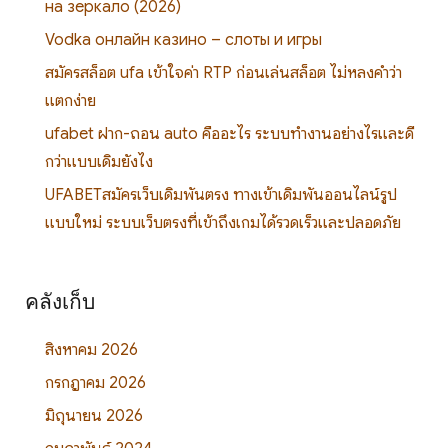
на зеркало (2026)
Vodka онлайн казино – слоты и игры
สมัครสล็อต ufa เข้าใจค่า RTP ก่อนเล่นสล็อต ไม่หลงคำว่า
แตกง่าย
ufabet ฝาก-ถอน auto คืออะไร ระบบทำงานอย่างไรและดี
กว่าแบบเดิมยังไง
UFABETสมัครเว็บเดิมพันตรง ทางเข้าเดิมพันออนไลน์รูป
แบบใหม่ ระบบเว็บตรงที่เข้าถึงเกมได้รวดเร็วและปลอดภัย
คลังเก็บ
สิงหาคม 2026
กรกฎาคม 2026
มิถุนายน 2026