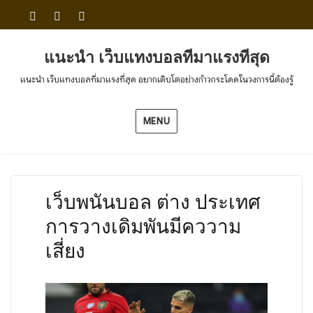
SITEMAP
สมัคร
ป๊อก
เล่น
เด้ง
ป๊อก
แนะนำ เว็บแทงบอลที่มาแรงที่สุด
เด้ง
แนะนำ เว็บแทงบอลที่มาแรงที่สุด อยากเติบโตอย่างก้าวกระโดดในวงการนี้ต้องรู้
MENU
เว็บพนันบอล ต่าง ประเทศ
การวางเดิมพันมีคววาม
เสี่ยง