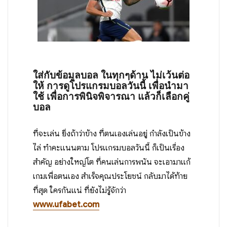
ใส่กับข้อมูลบอล ในทุกๆด้าน ไม่เว้นต่อ
ให้ การดูโปรแกรมบอลวันนี้ เพื่อนำมา
ใช้ เพื่อการพินิจพิจารณา แล้วก็เลือกคู่
บอล
ที่จะเล่น ยิ่งถ้าว่าข้าง ที่ตนเองเล่นอยู่ กำลังเป็นข้าง
ไล่ ทำคะแนนตาม โปรแกรมบอลวันนี้ ก็เป็นเรื่อง
สำคัญ อย่างใหญ่โต ที่คนเล่นการพนัน จะเอามาแก้
เกมเพื่อตนเอง สำเร็จคุณประโยชน์ กลับมาได้ท้าย
ที่สุด ใครกันแน่ ที่ยังไม่รู้จักว่า
www.ufabet.com