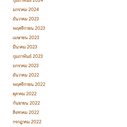
กุมภาพันธ์ 2024
มกราคม 2024
ธันวาคม 2023
พฤศจิกายน 2023
เมษายน 2023
มีนาคม 2023
กุมภาพันธ์ 2023
มกราคม 2023
ธันวาคม 2022
พฤศจิกายน 2022
ตุลาคม 2022
กันยายน 2022
สิงหาคม 2022
กรกฎาคม 2022