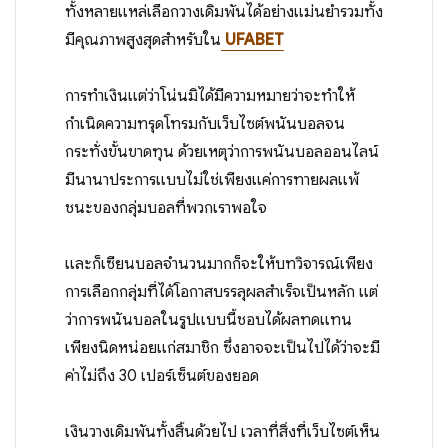
ทั้งหลายแหล่เลือกวางเดิมพันได้อย่างแม่นยำรวมทั้ง
มีคุณภาพสูงสุดสำหรับใน
UFABET
การทำเงินแต่ว่าโน่นมิได้มีความหมายว่าจะทำให้
กำเนิดความทรุดโทรมกับเว็บไซต์พนันบอลจน
กระทั่งขั้นขาดทุน ด้วยเหตุว่าการพนันบอลออนไลน์
มีนานาประการแบบไม่ใช่เพียงแค่การทายผลแพ้
ชนะของกลุ่มบอลที่พวกเราพอใจ
และก็เซียนบอลจำนวนมากก็จะให้บทวิจารณ์เพียง
การเลือกกลุ่มที่ได้โอกาสบรรลุผลสำเร็จเป็นหลัก แต่
ว่าการพนันบอลในรูปแบบนี้ชอบได้ผลทดแทน
เพียงนิดหน่อยแก่สมาชิก ซึ่งอาจจะเป็นไปได้ว่าจะมี
ค่าไม่ถึง 30 เปอร์เซ็นต์ของยอด
เงินวางเดิมพันทั้งสิ้นด้วยไป เวลาที่สิ่งที่เว็บไซต์เห็น