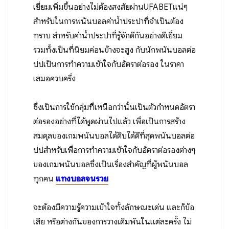
เยี่ยมเพิ่มขึ้นอย่างไม่ต้องสงสัยผ่านUFABETแน่ๆ
สำหรับในการพนันบอลค่าน้ำประปาที่จำเป็นต้อง
ทราบ สำหรับค่าน้ำประปาที่รู้จักดีกันอย่างดีเยี่ยม
รวมทั้งเป็นที่นิยมค่อนข้างจะสูง กับนักพนันบอลต่อ
ปปเป็นการทำความเข้าใจกับอัตราต่อรอง ในราคา
เสมอควบครึ่ง
ซึ่งเป็นการใช้กลุ่มที่เหนือกว่านั้นเป็นตัวกำหนดอัตรา
ต่อรองอย่างที่ได้พูดผ่านไปแล้ว เพื่อเป็นการสร้าง
สมดุลของเกมพนันบอลได้ดิบได้ดีที่สุดพนันบอลต่อ
ปปสำหรับเพื่อการทำความเข้าใจกับอัตราต่อรองต่างๆ
ของเกมพนันบอลซึ่งเป็นเรื่องสำคัญที่ผู้พนันบอล
ทุกคน
แทงบอลจนรวย
จะต้องมีความรู้ความเข้าใจทั้งลักษณะเด่น และก็ข้อ
เสีย หรือต่างกันของการวางเดิมพันในแต่ละครั้ง ไม่