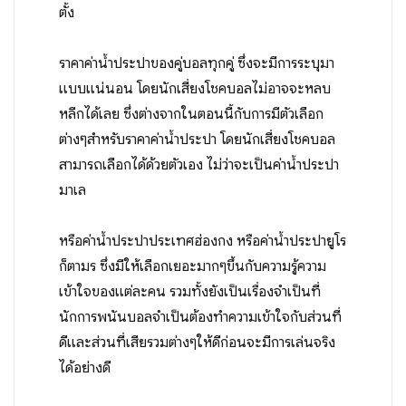
ตั้ง
ราคาค่าน้ำประปาของคู่บอลทุกคู่ ซึ่งจะมีการระบุมา
แบบแน่นอน โดยนักเสี่ยงโชคบอลไม่อาจจะหลบ
หลีกได้เลย ซึ่งต่างจากในตอนนี้กับการมีตัวเลือก
ต่างๆสำหรับราคาค่าน้ำประปา โดยนักเสี่ยงโชคบอล
สามารถเลือกได้ด้วยตัวเอง ไม่ว่าจะเป็นค่าน้ำประปา
มาเล
หรือค่าน้ำประปาประเทศฮ่องกง หรือค่าน้ำประปายูโร
ก็ตามร ซึ่งมีให้เลือกเยอะมากๆขึ้นกับความรู้ความ
เข้าใจของแต่ละคน รวมทั้งยังเป็นเรื่องจำเป็นที่
นักการพนันบอลจำเป็นต้องทำความเข้าใจกับส่วนที่
ดีและส่วนที่เสียรวมต่างๆให้ดีก่อนจะมีการเล่นจริง
ได้อย่างดี