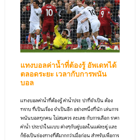
แทงบอลค่าน้ำที่ต้องรู้ อัพเดทได้
ตลอดระยะ เวลากับการพนัน
บอล
แทงบอลค่าน้ำที่ต้องรู้ ค่าน้ำประ ปาที่จำเป็น ต้อง
ทราบ ที่เป็นเรื่อง จำเป็นอีก อย่างหนึ่งที่นัก เล่นการ
พนันบอลทุกคน ไม่สมควร ละเลย กับการเลือก ราคา
ค่าน้ำ ประปาในแบบ ต่างๆกับคู่บอลในแต่ละคู่ และ
ก็ยังเป็นช่องทางที่ดีมากกว่าเมื่อก่อน สำหรับเพื่อการ