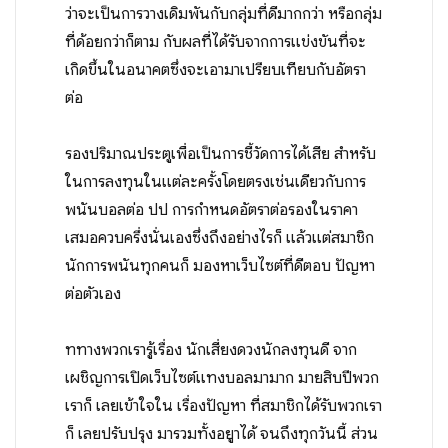
ว่าจะเป็นการวางเดิมพันกับกลุ่มที่ดีมากกว่า หรือกลุ่ม
ที่ด้อยกว่าก็ตาม กับผลที่ได้รับจากการแข่งขันที่จะ
เกิดขึ้นในอนาคตซึ่งจะเอามาเปรียบเทียบกับอัตรา
ต่อ
รองปริมาณประตูเพื่อเป็นการชี้วัดการได้เสีย สำหรับ
ในการลงทุนในแต่ละครั้งโดยตรงเช่นเดียวกับการ
พนันบอลต่อ ปป การกำหนดอัตราต่อรองในราคา
เสมอควบครึ่งนั่นเองซึ่งถึงอย่างไรก็ แล้วแต่สมาชิก
นักการพนันทุกคนก็ มองหาเว็บไซต์ที่ดีตอบ ปัญหา
ต่อตัวเอง
ททางพวกเรารู้เรื่อง นักเสี่ยงดวงนักลงทุนดี จาก
เผชิญการเปิดเว็บไซต์แทงบอลมามาก มายสิบปีพวก
เราก็ เลยเข้าใจใน เรื่องปัญหา ที่สมาชิกได้รับพวกเรา
ก็ เลยปรับปรุง มารวมทั้งอยูาได้ จนถึงทุกวันนี้ ส่วน