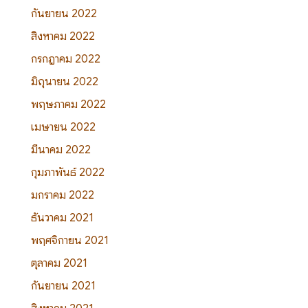
กันยายน 2022
สิงหาคม 2022
กรกฎาคม 2022
มิถุนายน 2022
พฤษภาคม 2022
เมษายน 2022
มีนาคม 2022
กุมภาพันธ์ 2022
มกราคม 2022
ธันวาคม 2021
พฤศจิกายน 2021
ตุลาคม 2021
กันยายน 2021