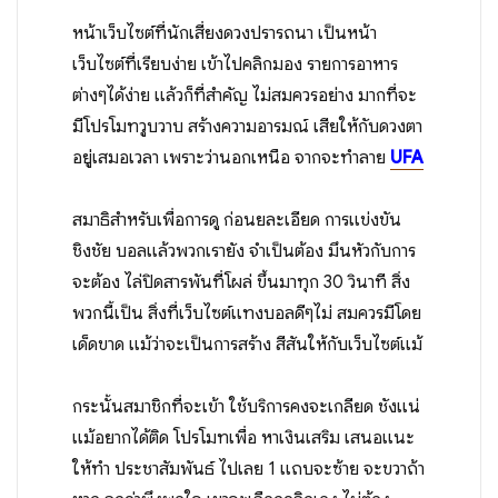
หน้าเว็บไซต์ที่นักเสี่ยงดวงปรารถนา เป็นหน้า
เว็บไซต์ที่เรียบง่าย เข้าไปคลิกมอง รายการอาหาร
ต่างๆได้ง่าย แล้วก็ที่สำคัญ ไม่สมควรอย่าง มากที่จะ
มีโปรโมทวูบวาบ สร้างความอารมณ์ เสียให้กับดวงตา
อยู่เสมอเวลา เพราะว่านอกเหนือ จากจะทำลาย
UFA
สมาธิสำหรับเพื่อการดู ก่อนยละเอียด การแข่งขัน
ชิงชัย บอลแล้วพวกเรายัง จำเป็นต้อง มึนหัวกับการ
จะต้อง ไล่ปิดสารพันที่โผล่ ขึ้นมาทุก 30 วินาที สิ่ง
พวกนี้เป็น สิ่งที่เว็บไซต์แทงบอลดีๆไม่ สมควรมีโดย
เด็ดขาด แม้ว่าจะเป็นการสร้าง สีสันให้กับเว็บไซต์แม้
กระนั้นสมาชิกที่จะเข้า ใช้บริการคงจะเกลียด ชังแน่
แม้อยากได้ติด โปรโมทเพื่อ หาเงินเสริม เสนอแนะ
ให้ทำ ประชาสัมพันธ์ ไปเลย 1 แถบจะซ้าย จะขวาถ้า