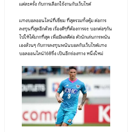
แต่ละครั้ง กับการเลือกใช้งานกับเว็บไซต์
แทงบอลออนไลน์ที่เยี่ยม ที่สุดรวมทั้งคุ้ม ต่อการ
ลงทุนที่สุดอีกด้วย เรื่องดีๆที่ต้องการจะ บอกต่อๆกัน
ไปให้ได้มากที่สุด เพื่อมีผลดีต่อ ตัวนักเล่นการพนัน
เองล้วนๆ กับการลงทุนพนันบอลกับเว็บไซต์แทง
บอลออนไลน์168ซึ่ง เป็นอีกช่องทาง หนึ่งใหม่