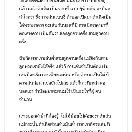
ซึ่งโดยธรรมดา ราคาเล่นต่ำมันจะต่ำราว กับชื่ออยู่
แล้ว แต่ว่าถ้าเกิด เป็นราคาที่ แทบๆร้อยมัน จะมีผล
กำไรกว่า ซึ่งการเล่นแบบงี้ ถ้าบอลเปิดมา ถ้าเกิดเป็น
ได้พวกเราควร จะเล่นกับบอลที่มี การเปิดราคามาที่
ตกเศษควบ เป็นต้นว่า สองลูกควบครึ่ง สามลูกควบ
ครึ่ง
ถ้าเกิดพวกเราเล่นต่ำสามลูกควบครึ่ง แม้ยิงกันสาม
ลูกพวกเรายังได้ครึ่ง แล้วก็ การเล่นจำเป็นต้อง เริ่ม
เล่นมีจะเริ่ม เตะเพียงแค่นั้น หรือ ถ้าหากเป็นได้ ก็
ควรเล่นก่อน แข่งขันไปเลย แล้วก็การที่เหล่า คอ
บอลเอา กำน้อยมาสะสนมไว้ เป็นอะไรที่ผู้ คน
จำนวน
แทงบอลค่าน้ำที่ต้องรู้ ไม่ใช้น้อยไม่ค่อยจะกล้าเล่น
แม้กระนั้นถ้าเกิดส่วนต่างมันต่ำ พวกเราก็ควรเล่นที่