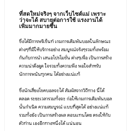
ที่สดใหม่จริงๆ จากเว็บไซต์แม่ เพราะ
ว่าจะได้ สบายต่อการใช้ แรงงานได้
เพิ่มมากมายชึ้น
ซึ่งได้มีการพรีเซ็นท์ เกมการเดิมพันบอลในลักษณะ
ต่างๆที่มีให้บริการอย่าง สมบูรณ์จริงๆรวมทั้งพร้อม
กันกับการนำ เสนอโปรโมชั่น ต่างๆเพื่อ เป็นการสร้าง
ความน่าดึงดูด ใจรวมทั้งความพึง พอใจสำหรับ
นักการพนันทุกคน ได้อย่างแน่แท้
ซึ่งนักเสี่ยงโชคบอลจะได้ สัมผัสจากวิถีทาง นี้ได้
ตลอด ระยะเวลารวมทั้งจะ ก่อให้เกมการเดิมพันบอล
นั้นกำเนิด ความสมบูรณ์ แบบที่สุดได้ อย่างแน่แท้
รวมทั้งยัง เป็นการสร้างผล ตอบแทนโดย ตรงให้กับ
ตัวท่าน เองอีกทางหนึ่งได้ แน่นอน