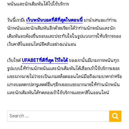
พนันและนักเดิมพันได้ไปใช้บริการ
วันนี้เรามีเ
เว็บพนันบอลที่ดีที่สุดในตอนนี้
มานำเสนอแก่ท่าน
นักพนันและนักเดิมพันอีกด้วยเรียกได้ว่าท่านนักพนันและนัก
เดิมพันจะต้องชื่นชอบและประทับใจในรูปแบบการให้บริการของ
เว็บคาสิโนออนไลน์จีคลับอย่างแน่นอน
เว็บไซต์
UFABETที่ดีที่สุด ไว้ใจได้
ของเรานั้นมีเกมการพนันทุก
รูปแบบให้ท่านนักพนันและนักเดิมพันได้เลือกเข้าใช้บริการเยอะ
แยะมากมายไม่ว่าจะเป็นเกมสล็อตออนไลน์มือถือเกมบาคาร่าหรือ
แทงบอลตกปลารูเลตต์อื่นๆอีกเยอะแยะมากมายให้ท่านนักพนัน
และนักเดิมพันได้ทดลองเข้าใช้บริการและคาสิโนออนไลน์
SE
Search
for: