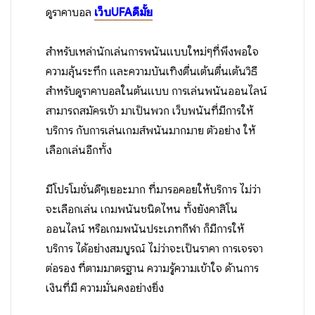
ดูราคาบอล
เว็บUFAดีมั้ย
สำหรับเหล่านักเล่นการพนันแบบใหม่ๆที่พึงพอใจ
ความลุ้นระทึก และความบันเทิงตื่นเต้นตื่นเต้นวิธี
สำหรับดูราคาบอลในต้นแบบ การเล่นพนันออนไลน์
สามารถสมัครเข้า มาเป็นพวก เว็บพนันที่มีการให้
บริการ กับการเล่นเกมส์พนันมากมาย ตัวอย่าง ให้
เลือกเล่นอีกทั้ง
มีโปรโมชั่นดีๆเยอะมาก ที่มารอคอยให้บริการ ไม่ว่า
จะเลือกเล่น เกมพนันชนิดไหน ทั้งยังคาสิโน
ออนไลน์ หรือเกมพนันประเภทกีฬา ก็มีการให้
บริการ ได้อย่างสมบูรณ์ ไม่ว่าจะเป็นราคา การเจรจา
ต่อรอง ที่ตามมาตรฐาน ความรู้ความเข้าใจ ด้านการ
เงินที่มี ความมั่นคงอย่างยิ่ง