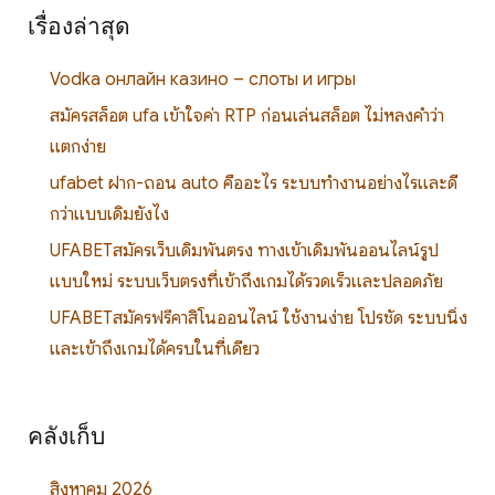
เรื่องล่าสุด
Vodka онлайн казино – слоты и игры
สมัครสล็อต ufa เข้าใจค่า RTP ก่อนเล่นสล็อต ไม่หลงคำว่า
แตกง่าย
ufabet ฝาก-ถอน auto คืออะไร ระบบทำงานอย่างไรและดี
กว่าแบบเดิมยังไง
UFABETสมัครเว็บเดิมพันตรง ทางเข้าเดิมพันออนไลน์รูป
แบบใหม่ ระบบเว็บตรงที่เข้าถึงเกมได้รวดเร็วและปลอดภัย
UFABETสมัครฟรีคาสิโนออนไลน์ ใช้งานง่าย โปรชัด ระบบนิ่ง
และเข้าถึงเกมได้ครบในที่เดียว
คลังเก็บ
สิงหาคม 2026