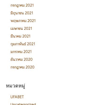
กรกฎาคม 2021
มิถุนายน 2021
พฤษภาคม 2021
เมษายน 2021
มีนาคม 2021
กุมภาพันธ์ 2021
มกราคม 2021
ธันวาคม 2020
กรกฎาคม 2020
หมวดหมู่
UFABET
Uncategorized