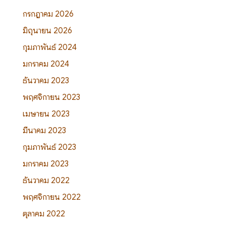
กรกฎาคม 2026
มิถุนายน 2026
กุมภาพันธ์ 2024
มกราคม 2024
ธันวาคม 2023
พฤศจิกายน 2023
เมษายน 2023
มีนาคม 2023
กุมภาพันธ์ 2023
มกราคม 2023
ธันวาคม 2022
พฤศจิกายน 2022
ตุลาคม 2022