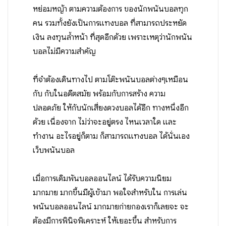
หย่อมหญ้า ตามความต้องการ ของนักพนันบอลทุก
คน รวมทั้งยังเป็นการแทงบอล ที่สามารถประหยัด
เงิน ลงทุนล้ำหน้า ที่สุดอีกด้วย เพราะเหตุว่านักพนัน
บอลไม่มีความสำคัญ
ที่จำต้องเดินทางไป ตามโต๊ะพนันบอลต่างๆเหมือน
กับ กับในอดีตสมัย พร้อมกับการสร้าง ความ
ปลอดภัย ให้กับนักเสี่ยงดวงบอลได้อีก ทางหนึ่งอีก
ด้วย เนื่องจาก ไม่ว่าจะอยู่ตรง ไหนเวลาใด และ
ทำงาน อะไรอยู่ก็ตาม ก็สามารถแทงบอล ได้นั่นเอง
เว็บพนันบอล
เมื่อการเดิมพันบอลออนไลน์ ได้รับความนิยม
มากมาย มากขึ้นมีผู้เข้ามา พอใจสำหรับใน การเล่น
พนันบอลออนไลน์ มากมายก่ายกองเราก็เลยจะ จะ
ต้องมีการพินิจพิเคราะห์ ให้เยอะขึ้น สำหรับการ