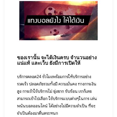
ของเรานั้น จะได้เงินครบ จำนวนอย่าง
แน่แท้ และเว็บ ยังมีการเปิดให้
บริการตลอด24 ชั่วโมงพร้อมการให้บริการอย่าง
รวดเร็ว ปลอดภัยรวมทั้งมี ความมั่นคง ทางการเงิน
สูง การเข้าใช้บริการไม่ ยุ่งยาก ซับซ้อน เราก็เลย
สามารถเข้าไปเลือก ใช้บริการแบบต่างๆในการ เล่น
พนันบอลออนไลน์ ได้อย่างไม่มีความจำเป็น ที่จะ
จำเป็นต้องมาตื่นตระหนก