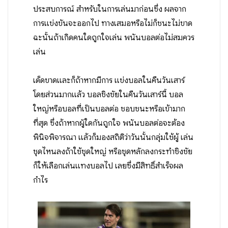
ประสบการณ์ สำหรับในการเล่นมาก่อนซึ่ง ผลจาก
การแข่งขันจะออกไป ทางเสมอหรือไม่ก็ชนะไม่ขาด
ฉะนั้นถ้าเกิดคนใดถูกใจเล่น พนันบอลต่อไม่สมควร
เล่น
เด็ดขาดและก็ถ้าหากมีการ แข่งบอลในคืนวันเสาร์
โดยส่วนมากแล้ว บอลชิงชัยในคืนวันเสาร์นี้ บอล
ใหญ่หรือบอลที่เป็นบอลต่อ ชอบชนะหรือเข้ามาก
ที่สุด ซึ่งถ้าหากผู้ใดกันถูกใจ พนันบอลต่อจะต้อง
พินิจพิจารณา แล้วก็มองสถิติว่าวันนั้นกลุ่มใช้ผู้ เล่น
ชุดไหนลงถ้าใช้ชุดใหญ่ หรือชุดหลักลงกระทำชิงชัย
ก็ให้เลือกเล่นแทงบอลไป เลยซึ่งมีสิทธิ์สำเร็จผล
กำไร