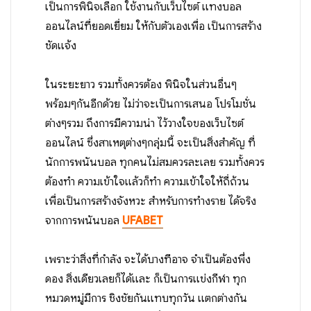
เป็นการพินิจเลือก ใช้งานกับเว็บไซต์ แทงบอล
ออนไลน์ที่ยอดเยี่ยม ให้กับตัวเองเพื่อ เป็นการสร้าง
ชัดแจ้ง
ในระยะยาว รวมทั้งควรต้อง พินิจในส่วนอื่นๆ
พร้อมๆกันอีกด้วย ไม่ว่าจะเป็นการเสนอ โปรโมชั่น
ต่างๆรวม ถึงการมีความน่า ไว้วางใจของเว็บไซต์
ออนไลน์ ซึ่งสาเหตุต่างๆกลุ่มนี้ จะเป็นสิ่งสำคัญ ที่
นักการพนันบอล ทุกคนไม่สมควรละเลย รวมทั้งควร
ต้องทำ ความเข้าใจแล้วก็ทำ ความเข้าใจให้ถี่ถ้วน
เพื่อเป็นการสร้างจังหวะ สำหรับการทำงราย ได้จริง
จากการพนันบอล
UFABET
เพราะว่าสิ่งที่กำลัง จะได้บางทีอาจ จำเป็นต้องพึ่ง
ดอง สิ่งเดียวเลยก็ได้และ ก็เป็นการแข่งกีฬา ทุก
หมวดหมู่มีการ ชิงชัยกันแทบทุกวัน แตกต่างกัน