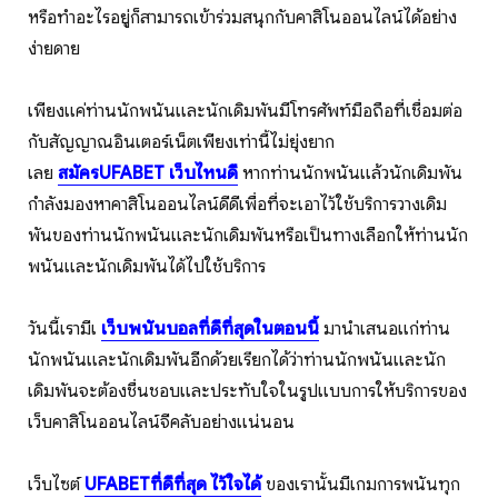
หรือทำอะไรอยู่ก็สามารถเข้าร่วมสนุกกับคาสิโนออนไลน์ได้อย่าง
ง่ายดาย
เพียงแค่ท่านนักพนันและนักเดิมพันมีโทรศัพท์มือถือที่เชื่อมต่อ
กับสัญญาณอินเตอร์เน็ตเพียงเท่านี้ไม่ยุ่งยาก
เลย
สมัครUFABET เว็บไหนดี
หากท่านนักพนันแล้วนักเดิมพัน
กำลังมองหาคาสิโนออนไลน์ดีดีเพื่อที่จะเอาไว้ใช้บริการวางเดิม
พันของท่านนักพนันและนักเดิมพันหรือเป็นทางเลือกให้ท่านนัก
พนันและนักเดิมพันได้ไปใช้บริการ
วันนี้เรามีเ
เว็บพนันบอลที่ดีที่สุดในตอนนี้
มานำเสนอแก่ท่าน
นักพนันและนักเดิมพันอีกด้วยเรียกได้ว่าท่านนักพนันและนัก
เดิมพันจะต้องชื่นชอบและประทับใจในรูปแบบการให้บริการของ
เว็บคาสิโนออนไลน์จีคลับอย่างแน่นอน
เว็บไซต์
UFABETที่ดีที่สุด ไว้ใจได้
ของเรานั้นมีเกมการพนันทุก