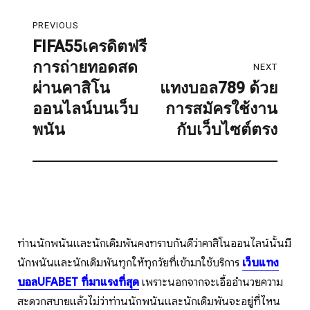
แนะแนว
PREVIOUS
เรื่อง
FIFA55เครดิตฟรี
Previous
การถ่ายทอดสด
post:
NEXT
ผ่านคาสิโน
แทงบอล789 ด้วย
Next
ออนไลน์บนเว็บ
การสมัครใช้งาน
post:
พนัน
กับเว็บไซต์ตรง
ท่านนักพนันและนักเดิมพันคงทราบกันดีว่าคาสิโนออนไลน์นั้นมี
นักพนันและนักเดิมพันทุกให้ทุกวัยที่เข้ามาใช้บริการ
เว็บแทง
บอลUFABET ที่มาแรงที่สุด
เพราะนอกจากจะเอื้ออำนวยความ
สะดวกสบายแล้วไม่ว่าท่านนักพนันและนักเดิมพันจะอยู่ที่ไหน