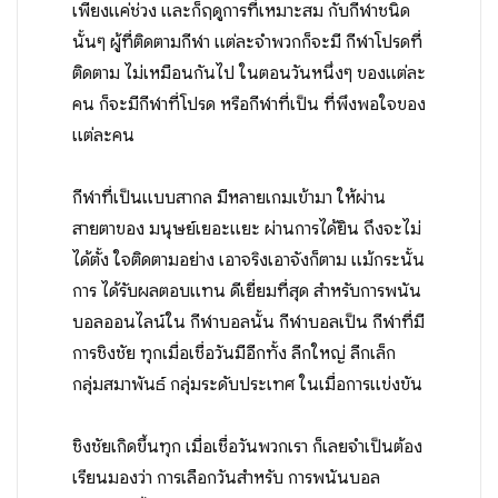
เพียงแค่ช่วง และก็ฤดูการที่เหมาะสม กับกีฬาชนิด
นั้นๆ ผู้ที่ติดตามกีฬา แต่ละจำพวกก็จะมี กีฬาโปรดที่
ติดตาม ไม่เหมือนกันไป ในตอนวันหนึ่งๆ ของแต่ละ
คน ก็จะมีกีฬาที่โปรด หรือกีฬาที่เป็น ที่พึงพอใจของ
แต่ละคน
กีฬาที่เป็นแบบสากล มีหลายเกมเข้ามา ให้ผ่าน
สายตาของ มนุษย์เยอะแยะ ผ่านการได้ยิน ถึงจะไม่
ได้ตั้ง ใจติดตามอย่าง เอาจริงเอาจังก็ตาม แม้กระนั้น
การ ได้รับผลตอบแทน ดีเยี่ยมที่สุด สำหรับการพนัน
บอลออนไลน์ใน กีฬาบอลนั้น กีฬาบอลเป็น กีฬาที่มี
การชิงชัย ทุกเมื่อเชื่อวันมีอีกทั้ง ลีกใหญ่ ลีกเล็ก
กลุ่มสมาพันธ์ กลุ่มระดับประเทศ ในเมื่อการแข่งขัน
ชิงชัยเกิดขึ้นทุก เมื่อเชื่อวันพวกเรา ก็เลยจำเป็นต้อง
เรียนมองว่า การเลือกวันสำหรับ การพนันบอล