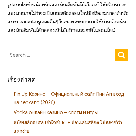
รูปแบบให้ท่านนักพนันและนักเดิมพันได้เลือกเข้าใช้บริการเยอะ
แยะมากมายไม่ว่าจะเป็นเกมสล็อตออนไลน์มือถือเกมบาคาร่าหรือ
แทงบอลตกปลารูเลตต์อื่นๆอีกเยอะแยะมากมายให้ท่านนักพนัน
และนักเดิมพันได้ทดลองเข้าใช้บริการและคาสิโนออนไลน์
SE
Search
for:
เรื่องล่าสุด
Pin Up Казино – Официальный сайт Пин Ап вход
на зеркало (2026)
Vodka онлайн казино – слоты и игры
สมัครสล็อต ufa เข้าใจค่า RTP ก่อนเล่นสล็อต ไม่หลงคำว่า
แตกง่าย