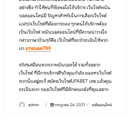
อย่างยิ่ง ทำให้คนที่พึงพอใจใช้บริการ เว็บไซต์พนัน
บอลออนไลน์มี ปัญหาสำหรับในการเลือกเว็บไซต์
แน่ๆว่าเว็บไซต์ที่ต้องการของ ทุกคนใช้บริการต้อง
เป็นเว็บไซต์ พนันบอลออนไลน์ที่มีความน่าวางใจ
กล่าวภาษาบ้านๆก็คือ เว็บไซต์ที่จะชำระเงินให้พวก
เรา
แทงบอล789
จริงๆเสมือนพวกเราพนันบอลได้ รวมทั้งอยาก
เว็บไซต์ ที่มีการบริการดีๆถ้าคุณกำลัง มองหาเว็บไซต์
พวกนั้นอยู่ละก็ สมัครเว็บไซต์UFABET เลย แล้วคุณ
จะเป็นพวก ของเว็บไซต์ที่มีลักษณะดังที่คุณอยาก
Author
Posted
Categories
admin
กรกฎาคม 26, 2021
พนันออนไลน์
on