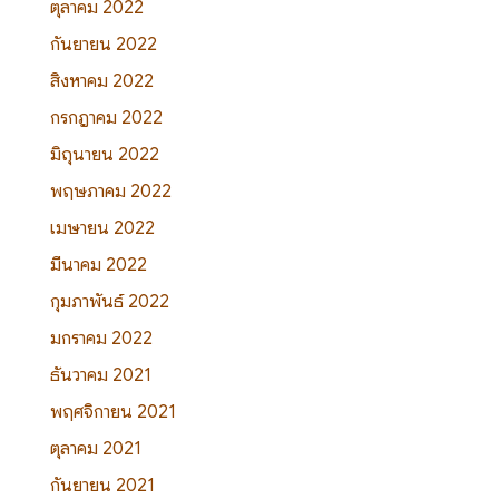
ตุลาคม 2022
กันยายน 2022
สิงหาคม 2022
กรกฎาคม 2022
มิถุนายน 2022
พฤษภาคม 2022
เมษายน 2022
มีนาคม 2022
กุมภาพันธ์ 2022
มกราคม 2022
ธันวาคม 2021
พฤศจิกายน 2021
ตุลาคม 2021
กันยายน 2021