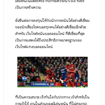
เดิมพันในแต่ละครั้ง กับการมีความน่าไว้ใจ ซึ่งจะ
เป็นการสร้างความ
ยั่งยืนต่อการลงทุนให้กับนักการพนันได้อย่างดีเยี่ยม
ของนักเสี่ยงโชคบอลทุกคนได้อย่างดีเยี่ยมอีกด้วย
สำหรับ เว็บไซต์พนันบอลออนไลน์ ที่ดีเยี่ยมที่สุด
เป็นการแสดงได้ถึงประสิทธิภาพมาตรฐานของ
เว็บไซต์แทงบอลออนไลน์
ที่เป็นความสบาย เร็วทันใจกับปากทาง เข้าสำหรับใน
การเข้าใช้ งานในส่วนของผู้เล่นพนัน ที่ไม่สามารถ