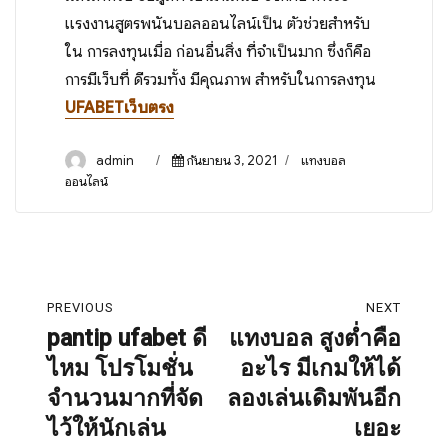
แรงงานสูตรพนันบอลออนไลน์เป็น ตัวช่วยสำหรับ
ใน การลงทุนเมื่อ ก่อนอื่นสิ่ง ที่จำเป็นมาก ซึ่งก็คือ
การมีเว็บที่ ดีรวมทั้ง มีคุณภาพ สำหรับในการลงทุน
UFABETเว็บตรง
Author
Posted
Categories
admin
กันยายน 3, 2021
แทงบอล
on
ออนไลน์
แนะแนว
PREVIOUS
NEXT
เรื่อง
pantip ufabet ดี
แทงบอล สูงต่ำคือ
Previous
Next
ไหม โปรโมชั่น
อะไร มีเกมให้ได้
post:
post:
จำนวนมากที่จัด
ลองเล่นเดิมพันอีก
ไว้ให้นักเล่น
เยอะ