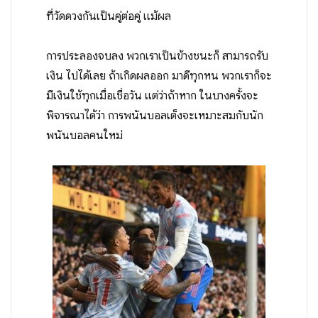
ที่วัดดวงกันเป็นคู่ต่อคู่ แม้ผล
การประลองจบลง พวกเราเป็นข้างชนะก็ สามารถรับ
เงิน ไปได้เลย ถ้าเกิดผลออก มาดีทุกหน พวกเราก็จะ
มีเงินใช้ทุกเมื่อเชื่อวัน แต่ว่าถ้าหาก ในบางครั้งจะ
พิจารณาได้ว่า การพนันบอลเต็งจะเหมาะสมกับนัก
พนันบอลคนใหม่