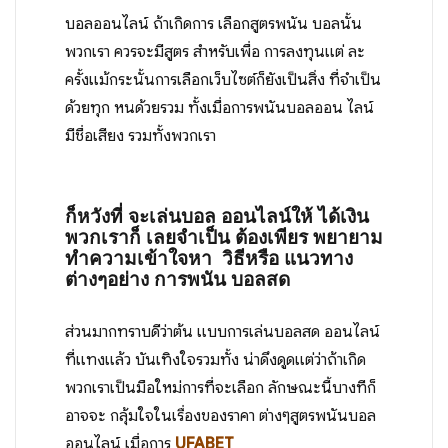
บอลออนไลน์ ถ้าเกิดการ เลือกสูตรพนัน บอลนั้น
พวกเรา ควรจะมีสูตร สำหรับเพื่อ การลงทุนแต่ ละ
ครั้งแม้กระนั้นการเลือกเว็บไซต์ก็ยังเป็นสิ่ง ที่จำเป็น
ด้วยทุก หนด้วยรวม ทั้งเมื่อการพนันบอลออน ไลน์
มีชื่อเสียง รวมทั้งพวกเรา
ก็หวังที่ จะเล่นบอล ออนไลน์ให้ ได้เงิน
พวกเราก็ เลยจำเป็น ต้องเพียร พยายาม
ทำความเข้าใจหา วิธีหรือ แนวทาง
ต่างๆอย่าง การพนัน บอลสด
ส่วนมากทราบดีว่าต้น แบบการเล่นบอลสด ออนไลน์
ที่แทงแล้ว บันเทิงใจรวมทั้ง น่าดึงดูดแต่ว่าถ้าเกิด
พวกเราเป็นมือใหม่การที่จะเลือก ลักษณะนี้บางทีก็
อาจจะ กลุ้มใจในเรื่องของราคา ต่างๆสูตรพนันบอล
ออนไลน์ เมื่อการ
UFABET