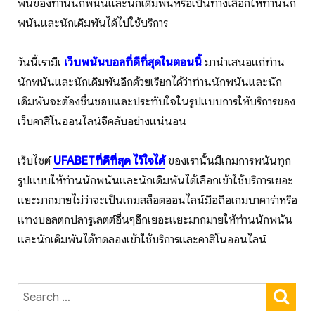
พันของท่านนักพนันและนักเดิมพันหรือเป็นทางเลือกให้ท่านนัก
พนันและนักเดิมพันได้ไปใช้บริการ
วันนี้เรามีเ
เว็บพนันบอลที่ดีที่สุดในตอนนี้
มานำเสนอแก่ท่าน
นักพนันและนักเดิมพันอีกด้วยเรียกได้ว่าท่านนักพนันและนัก
เดิมพันจะต้องชื่นชอบและประทับใจในรูปแบบการให้บริการของ
เว็บคาสิโนออนไลน์จีคลับอย่างแน่นอน
เว็บไซต์
UFABETที่ดีที่สุด ไว้ใจได้
ของเรานั้นมีเกมการพนันทุก
รูปแบบให้ท่านนักพนันและนักเดิมพันได้เลือกเข้าใช้บริการเยอะ
แยะมากมายไม่ว่าจะเป็นเกมสล็อตออนไลน์มือถือเกมบาคาร่าหรือ
แทงบอลตกปลารูเลตต์อื่นๆอีกเยอะแยะมากมายให้ท่านนักพนัน
และนักเดิมพันได้ทดลองเข้าใช้บริการและคาสิโนออนไลน์
SE
Search
for: