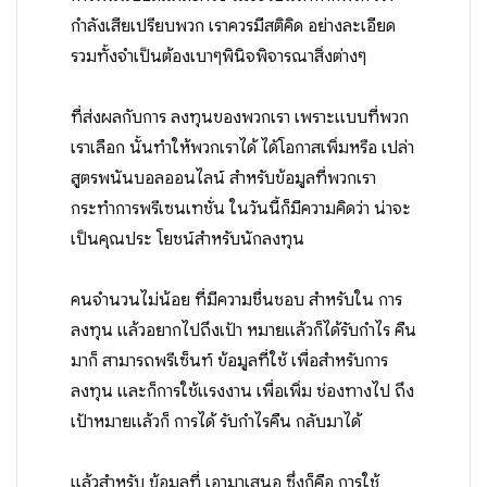
กำลังเสียเปรียบพวก เราควรมีสติคิด อย่างละเอียด
รวมทั้งจำเป็นต้องเบาๆพินิจพิจารณาสิ่งต่างๆ
ที่ส่งผลกับการ ลงทุนของพวกเรา เพราะแบบที่พวก
เราเลือก นั้นทำให้พวกเราได้ ได้โอกาสเพิ่มหรือ เปล่า
สูตรพนันบอลออนไลน์ สำหรับข้อมูลที่พวกเรา
กระทำการพรีเซนเทชั่น ในวันนี้ก็มีความคิดว่า น่าจะ
เป็นคุณประ โยชน์สำหรับนักลงทุน
คนจำนวนไม่น้อย ที่มีความชื่นชอบ สำหรับใน การ
ลงทุน แล้วอยากไปถึงเป้า หมายแล้วก็ได้รับกำไร คืน
มาก็ สามารถพรีเซ็นท์ ข้อมูลที่ใช้ เพื่อสำหรับการ
ลงทุน และก็การใช้แรงงาน เพื่อเพิ่ม ช่องทางไป ถึง
เป้าหมายแล้วก็ การได้ รับกำไรคืน กลับมาได้
แล้วสำหรับ ข้อมูลที่ เอามาเสนอ ซึ่งก็คือ การใช้