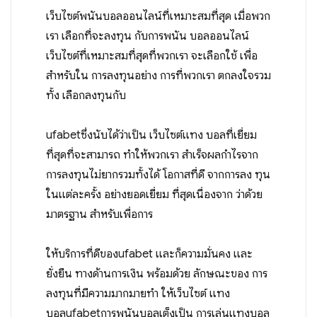
เว็บไซต์พนันบอลออนไลน์ที่เหมาะสมที่สุด เมื่อพวก
เรา เลือกที่จะลงทุน กับการพนัน บอลออนไลน์
เว็บไซต์ที่เหมาะสมที่สุดที่พวกเรา จะเลือกใช้ เพื่อ
สำหรับใน การลงทุนอย่าง การที่พวกเรา ตกลงใจรวม
ทั้ง เลือกลงทุนกับ
ufabetซึ่งนับได้ว่าเป็น เว็บไซต์แทง บอลที่เยี่ยม
ที่สุดที่จะสามารถ ทำให้พวกเรา สำเร็จผลกำไรจาก
การลงทุนไม่ยากรวมทั้งได้ โอกาสที่ดี จากการลง ทุน
ในแต่ละครั้ง อย่างยอดเยี่ยม ที่สุดเนื่องจาก ว่าด้วย
มาตรฐาน สำหรับเพื่อการ
ให้บริการที่ดีของufabet และก็ความมั่นคง และ
ยั่งยืน ทางด้านการเงิน พร้อมด้วย ลักษณะของ การ
ลงทุนที่มีความมากมายทำ ให้เว็บไซต์ แทง
บอลufabetการพนันบอลเต็งเป็น การเล่นแทงบอล