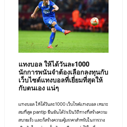
แทงบอล ให้ได้วันละ1000
นักการพนันจำต้องเลือกลงทุนกับ
เว็บไซต์แทงบอลที่เยี่ยมที่สุดให้
กับตนเอง แน่ๆ
แทงบอล ให้ได้วันละ1000
เว็บไซต์แทงบอล เหมาะ
สมที่สุด pantip ยืนยันได้ว่าเป็นวิถีทางที่สร้างความ
สบายเร็ว และก็สร้างความคุ้มราคาสำหรับในการวาง