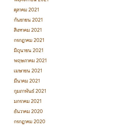
ตุลาคม 2021
กันยายน 2021
สิงหาคม 2021
กรกฎาคม 2021
มิถุนายน 2021
พฤษภาคม 2021
เมษายน 2021
มีนาคม 2021
กุมภาพันธ์ 2021
มกราคม 2021
ธันวาคม 2020
กรกฎาคม 2020