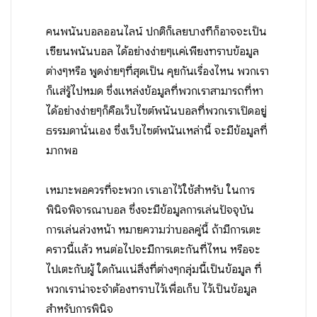
คนพนันบอลออนไลน์ ปกติก็เลยบางทีก็อาจจะเป็น
เซียนพนันบอล ได้อย่างง่ายๆแค่เพียงทราบข้อมูล
ต่างๆหรือ พูดง่ายๆที่สุดเป็น คุยกันเรื่องไหน พวกเรา
ก็แส่รู้ไปหมด ซึ่งแหล่งข้อมูลที่พวกเราสามารถที่หา
ได้อย่างง่ายๆก็คือเว็บไซต์พนันบอลที่พวกเราเปิดอยู่
ธรรมดานั่นเอง ซึ่งเว็บไซต์พนันเหล่านี้ จะมีข้อมูลที่
มากพอ
เหมาะพอควรที่จะพวก เราเอาไว้ใช้สำหรับ ในการ
พินิจพิจารณาบอล ซึ่งจะมีข้อมูลการเล่นปัจจุบัน
การเล่นล่วงหน้า หมายความว่าบอลคู่นี้ ถ้ามีการเตะ
คราวนี้แล้ว หนต่อไปจะมีการเตะกันที่ไหน หรือจะ
ไปเตะกับผู้ ใดกันแน่สิ่งที่ต่างๆกลุ่มนี้เป็นข้อมูล ที่
พวกเราน่าจะจำต้องทราบไว้เพื่อเก็บ ไว้เป็นข้อมูล
สำหรับการพินิจ