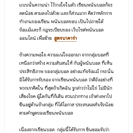
แบบนั้นความน่า ไว้วางใจในตัว เซียนพนันบอลก็จะ
ลดน้อย ตามลงไปด้วย และก็ส่วนมาก คิดว่าหลักการ
ทำงานของเซียน พนันบอลชอบ เป็นไปภายใต้
ข้อแม้และก็ กฎระเบียบของ เว็บไซต์พนันบอล
ออนไลน์ เพื่อย้าย
สูตรบาคาร่า
ข้างความพอใจ ความแน่ใจออกมา จากกลุ่มบอลที่
เหนือกว่าสร้าง ความสับสนให้ กับผู้พนันบอล ที่เห็น
ประสิทธิภาพ ของกลุ่มบอล อย่างแท้จริงแม้ กระนั้น
มิได้รับการรับรอง จากเซียนพนันบอล ว่าดีจังอย่างที่
พวกเราคิดใน ที่สุดถ้าเกิดฉัน รูกล่าวว่าไม่ใช่ ไม่มีนัก
เสี่ยงโชค ผู้ใดกันที่ก็เดิน สวนปากทาง เข้าต่างพาไป
ยืนอยู่ด้านข้างกลุ่ม ที่ได้โอกาส ประสบผลสำเร็จน้อย
ตามคำพูดของเซียนพนันบอล
เนื่องจากเซียนบอล กลุ่มนี้ได้รับการ ยินยอมรับว่า