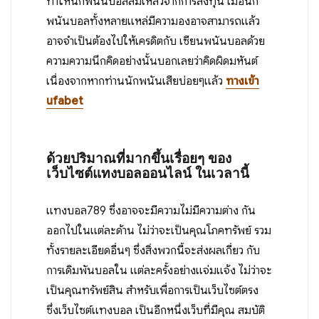
ทำให้นักพนันบอลล้มเหลวจากการลงทุน เมื่อนัก
พนันบอลทั้งหลายแหล่มีความองอาจสามารถแล้ว
อาจจำเป็นต้องไปให้เครดิตกับ เซียนพนันบอลด้วย
ความความนึกคิดอย่างนั้นบอกเลยว่าคิดผิดมหันต์
เนื่องจากหากท่านนักพนันเสียบ่อยๆแล้ว
ทางเข้า
ufabet
ด้วยปริมาณที่มากขึ้นเรื่อยๆ ของ
เว็บไซต์แทงบอลออนไลน์ ในเวลานี้
แทงบอล789 ซึ่งอาจจะมีความไม่มีความต่าง กัน
ออกไปในแต่ละด้าน ไม่ว่าจะเป็นคุณโภคทรัพย์ รวม
ทั้งรายละเอียดอื่นๆ ซึ่งสิ่งพวกนี้จะส่งผลเกี่ยว กับ
การเดิมพันบอลใน แต่ละครั้งอย่างแจ่มแจ้ง ไม่ว่าจะ
เป็นคุณทรัพย์สิน สำหรับเพื่อการเป็นเว็บไซต์ตรง
ซึ่งเว็บไซต์แทงบอล เป็นอีกหนึ่งเว็บที่มีคุณ สมบัติ