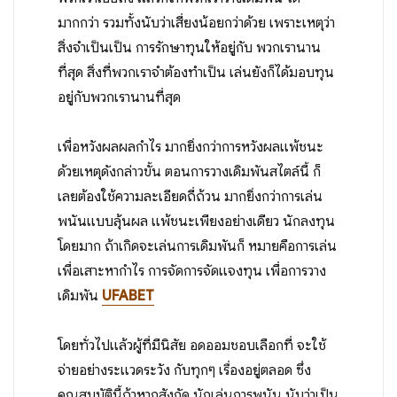
มากกว่า รวมทั้งนับว่าเสี่ยงน้อยกว่าด้วย เพราะเหตุว่า
สิ่งจำเป็นเป็น การรักษาทุนให้อยู่กับ พวกเรานาน
ที่สุด สิ่งที่พวกเราจำต้องทำเป็น เล่นยังก็ได้มอบทุน
อยู่กับพวกเรานานที่สุด
เพื่อหวังผลผลกำไร มากยิ่งกว่าการหวังผลแพ้ชนะ
ด้วยเหตุดังกล่าวขั้น ตอนการวางเดิมพันสไตล์นี้ ก็
เลยต้องใช้ความละเอียดถี่ถ้วน มากยิ่งกว่าการเล่น
พนันแบบลุ้นผล แพ้ชนะเพียงอย่างเดียว นักลงทุน
โดยมาก ถ้าเกิดจะเล่นการเดิมพันก็ หมายคือการเล่น
เพื่อเสาะหากำไร การจัดการจัดแจงทุน เพื่อการวาง
เดิมพัน
UFABET
โดยทั่วไปแล้วผู้ที่มีนิสัย อดออมชอบเลือกที่ จะใช้
จ่ายอย่างระแวดระวัง กับทุกๆ เรื่องอยู่ตลอด ซึ่ง
คุณสมบัตินี้ถ้าหากสังกัด นักเล่นการพนัน นับว่าเป็น