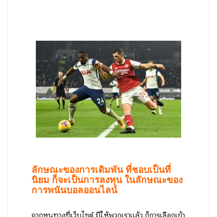
ลักษณะของการเดิมพัน ที่ชอบเป็นที่
นิยม ก็จะเป็นการลงทุน ในลักษณะของ
การพนันบอลออนไลน์
จากหนทางที่เว็บไซต์ มีให้พวกเราแล้ว ก็การเลือกเข้า