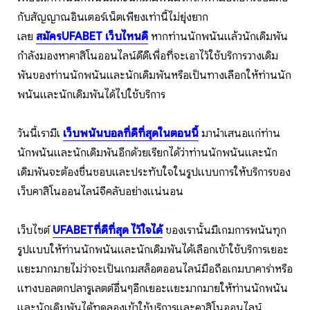
กับสัญญาณอินเตอร์เน็ตเพียงเท่านี้ไม่ยุ่งยาก
เลย
สมัครUFABET เว็บไหนดี
หากท่านนักพนันแล้วนักเดิมพัน
กำลังมองหาคาสิโนออนไลน์ดีดีเพื่อที่จะเอาไว้ใช้บริการวางเดิม
พันของท่านนักพนันและนักเดิมพันหรือเป็นทางเลือกให้ท่านนัก
พนันและนักเดิมพันได้ไปใช้บริการ
วันนี้เรามีเ
เว็บพนันบอลที่ดีที่สุดในตอนนี้
มานำเสนอแก่ท่าน
นักพนันและนักเดิมพันอีกด้วยเรียกได้ว่าท่านนักพนันและนัก
เดิมพันจะต้องชื่นชอบและประทับใจในรูปแบบการให้บริการของ
เว็บคาสิโนออนไลน์จีคลับอย่างแน่นอน
เว็บไซต์
UFABETที่ดีที่สุด ไว้ใจได้
ของเรานั้นมีเกมการพนันทุก
รูปแบบให้ท่านนักพนันและนักเดิมพันได้เลือกเข้าใช้บริการเยอะ
แยะมากมายไม่ว่าจะเป็นเกมสล็อตออนไลน์มือถือเกมบาคาร่าหรือ
แทงบอลตกปลารูเลตต์อื่นๆอีกเยอะแยะมากมายให้ท่านนักพนัน
และนักเดิมพันได้ทดลองเข้าใช้บริการและคาสิโนออนไลน์