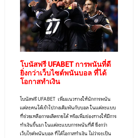
โบนัสฟรี UFABET การพนันที่ดี
ยิ่งกว่าเว็บไซต์พนันบอล ที่ได้
โอกาสทำเงิน
โบนัสฟรี UFABET
เพิ่มแนวทางให้นักการพนัน
แต่ละคนได้เข้าไปวางเดิมพันกับบอล ในแต่ละแบบ
ที่ช่วยเหลือการผลิตรายได้ หรือเพิ่มช่องทางให้มีการ
ทำเงินขึ้นมา ในแต่ละแบบการพนันที่ดี ยิ่งกว่า
เว็บไซต์พนันบอล ที่ได้โอกาสทำเงิน ไม่ว่าจะเป็น