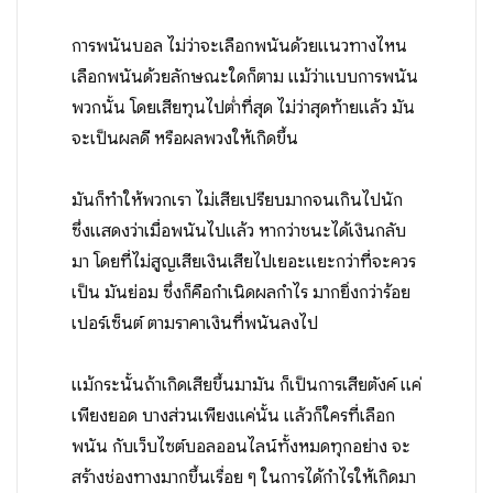
การพนันบอล ไม่ว่าจะเลือกพนันด้วยแนวทางไหน
เลือกพนันด้วยลักษณะใดก็ตาม แม้ว่าแบบการพนัน
พวกนั้น โดยเสียทุนไปต่ำที่สุด ไม่ว่าสุดท้ายแล้ว มัน
จะเป็นผลดี หรือผลพวงให้เกิดขึ้น
มันก็ทำให้พวกเรา ไม่เสียเปรียบมากจนเกินไปนัก
ซึ่งแสดงว่าเมื่อพนันไปแล้ว หากว่าชนะได้เงินกลับ
มา โดยที่ไม่สูญเสียเงินเสียไปเยอะแยะกว่าที่จะควร
เป็น มันย่อม ซึ่งก็คือกำเนิดผลกำไร มากยิ่งกว่าร้อย
เปอร์เซ็นต์ ตามราคาเงินที่พนันลงไป
แม้กระนั้นถ้าเกิดเสียขึ้นมามัน ก็เป็นการเสียตังค์ แค่
เพียงยอด บางส่วนเพียงแค่นั้น แล้วก็ใครที่เลือก
พนัน กับเว็บไซต์บอลออนไลน์ทั้งหมดทุกอย่าง จะ
สร้างช่องทางมากขึ้นเรื่อย ๆ ในการได้กำไรให้เกิดมา