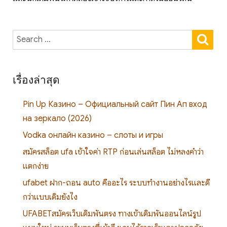
SE
Search
for:
เรื่องล่าสุด
Pin Up Казино – Официальный сайт Пин Ап вход
на зеркало (2026)
Vodka онлайн казино – слоты и игры
สมัครสล็อต ufa เข้าใจค่า RTP ก่อนเล่นสล็อต ไม่หลงคำว่า
แตกง่าย
ufabet ฝาก-ถอน auto คืออะไร ระบบทำงานอย่างไรและดี
กว่าแบบเดิมยังไง
UFABETสมัครเว็บเดิมพันตรง ทางเข้าเดิมพันออนไลน์รูป