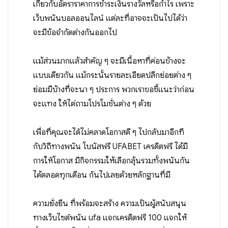
เกี่ยวกับอัตราราคาการชำระเงินรางวัลหรือกำไร เพราะ
เว็บพนันบอลออนไลน์ แต่ละที่อาจจะเป็นไปได้ว่า
จะมีข้อจำกัดต่างกันออกไป
แม้ส่วนมากแล้วสำคัญ ๆ จะมีเนื้อหาที่ค่อนข้างจะ
แบบเดียวกัน แม้กระนั้นรายละเอียดปลีกย่อยต่าง ๆ
ย่อมมีบ้างที่จะนา ๆ ประการ พวกเราขอชี้แนะว่าก่อน
จะแทง ให้ไต่ถามโปรโมชั่นต่าง ๆ ด้วย
เพื่อที่คุณจะได้ไม่คลาดโอกาสดี ๆ ไปกลับมาอีกที
กับวิถีทางพนัน
โบนัสฟรี UFABET
เครดิตฟรี ได้มี
การให้โอกาส มีกิจกรรมให้เลือกลุ้นรวมทั้งพนันกัน
ได้ตลอดทุกเดือน กันไปเลยด้วยหลักฐานที่มี
ความยั่งยืน ที่พร้อมจะสร้าง ความเป็นผู้สนับสนุน
ทางเว็บไซต์พนัน ufa แจกเครดิตฟรี 100 แจกให้