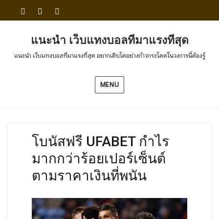
SITEMAP
สมัคร
ป๊อก
เล่น
เด้ง
ป๊อก
แนะนำ เว็บแทงบอลที่มาแรงที่สุด
เด้ง
แนะนำ เว็บแทงบอลที่มาแรงที่สุด อยากเติบโตอย่างก้าวกระโดดในวงการนี้ต้องรู้
MENU
โบนัสฟรี UFABET กำไร
มากกว่าร้อยเปอร์เซ็นต์
ตามราคาเงินที่พนัน