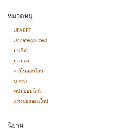
หมวดหมู่
UFABET
Uncategorized
ข่าวกีฬา
ข่าวบอล
คาสิโนออนไลน์
บาคาร่า
พนันออนไลน์
แทงบอลออนไลน์
นิยาม