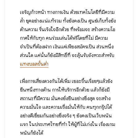
เจริญก้าวหน้า ทางการเงิน ด้วยเทคโนโลยีที่มีความ
ล้ำ ยุคอย่างแน่แท้รวม ทั้งยังคงเป็น ศูนย์เก็บทั้งยัง
ด้านความ รื่นเริงใจอีกด้วย ที่พร้อมจะ สร้างความโอ
กาศให้กับทุก คนร่วมเล่นได้ฟรีโดยที่ไม่ มีความ
จำเป็นที่ต้องฝาก เงินแค่เพียงสมัครเป็น ส่วนหนึ่ง
ส่วนใด แค่นั้นก็ยังมีสิทธิ์ที่ จะลุ้นรับจังหวะสำหรับ
แทงบอลขั้นต่ำ
เพื่อการเสี่ยงดวงกันได้เพิ่ม เยอะขึ้นเรื่อยๆแล้วยัง
ยืนหนึ่งทางด้าน การให้บริการอีกด้วย แล้วก็ยังมี
สถานะที่มีความ มั่นคงยั่งยืนอย่างยิ่งสุด จะสร้าง
ความมั่นใจ และความเชื่อมั่นให้กับ คนทุกกรุ๊ปได้
อย่างดีเยี่ยมกันอย่างยิ่งจริง ๆ ยังคงเป็นเว็บพนัน
แรก ในประเทศไทยที่ทำ ให้ผู้ที่ไม่เก่งใน เรื่องเกม
พนันก็ยังได้