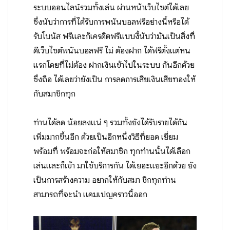
ระบบออนไลน์รวมทั้งเล่น ผ่านหน้าเว็บไซต์ได้เลย
ซึ่งนับว่าการที่ได้รับการพนันบอลฟรีอย่างนี้หรือได้
รับโบนัส ฟรีและก็เครดิตฟรีแบบงี้นับว่ามันเป็นสิ่งที่
ดีเว็บไซต์พนันบอลฟรี ไม่ ต้องฝาก ได้ฟรีตั้งแต่หน
แรกโดยที่ไม่ต้อง ฝากเงินเข้าไปในระบบ กันอีกด้วย
ซึ่งถือ ได้เลยว่ายังเป็น การลดการเสียเงินเสียทองให้
กับสมาชิกทุก
ท่านได้ลด น้อยลงแน่ ๆ รวมทั้งยังได้รับรายได้กัน
เพิ่มมากขึ้นอีก ด้วยเป็นอีกหนึ่งวิธีที่ยอด เยี่ยม
พร้อมที่ พร้อมจะก่อให้สมาชิก ทุกท่านนั้นได้เลือก
เล่นและก็เข้า มาใช้บริการกัน ได้เยอะแยะอีกด้วย ยัง
เป็นการสร้างความ อยากให้กับสมา ชิกทุกท่าน
สามารถที่จะนำ แคมเปญคราวนี้ออก