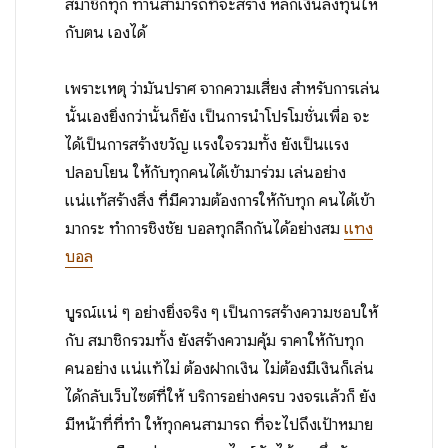
สมาชิกทุก ท่านสามารถที่จะสร้าง หลักเงินลงทุนให้
กับตน เองได้
เพราะเหตุ ว่ามันปราศ จากความเสี่ยง สำหรับการเล่น
นั้นเองยิ่งกว่านั้นก็ยัง เป็นการนำโปรโมชั่นเพื่อ จะ
ได้เป็นการสร้างขวัญ แรงใจรวมทั้ง ยังเป็นแรง
ปลอบโยน ให้กับทุกคนได้เข้ามาร่วม เล่นอย่าง
แน่แท้สร้างสิ่ง ที่มีความต้องการให้กับทุก คนได้เข้า
มากระ ทำการชิงชัย บอลทุกลีกกันได้อย่างสม
แทง
บอล
บูรณ์แน่ ๆ อย่างยิ่งจริง ๆ เป็นการสร้างความชอบให้
กับ สมาชิกรวมทั้ง ยังสร้างความคุ้ม ราคาให้กับทุก
คนอย่าง แน่แท้ไม่ ต้องฝากเงิน ไม่ต้องมีเงินก็เล่น
ได้กลับเว็บไซต์ที่ให้ บริการอย่างครบ วงจรแล้วก็ ยัง
มีหน้าที่ที่ทำ ให้ทุกคนสามารถ ที่จะไปถึงเป้าหมาย