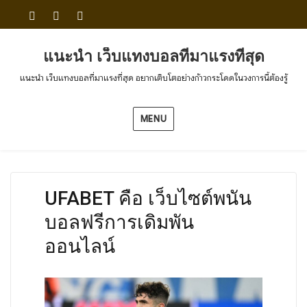
SITEMAP
สมัคร
ป๊อก
เล่น
เด้ง
ป๊อก
แนะนำ เว็บแทงบอลที่มาแรงที่สุด
เด้ง
แนะนำ เว็บแทงบอลที่มาแรงที่สุด อยากเติบโตอย่างก้าวกระโดดในวงการนี้ต้องรู้
MENU
UFABET คือ เว็บไซต์พนัน
บอลฟรีการเดิมพัน
ออนไลน์