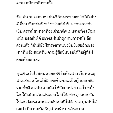
ความเหนือระดับรวมทั้ง
ยัง เข้ามามองหาเกม ผ่านวิถีทางระบบออ โต้ได้อย่าง
ดีเยี่ยม กันอย่างยิ่งจริงๆช่วยทำให้แนวทางการทำ
เงิน คราวนี้สามารถที่จะเข้ามาคิดแผนรวมทั้ง เข้ามา
พนันบอลกันได้ อย่างแม่นยำถูกทางการพนันอีก
ด้วยแล้ว ก็มันก็ยังมีตารางการแข่งขันชิงชัยอีกเยอะ
มากที่พร้อมจะสร้าง ความรู้สึกชื่นชอบให้กับผู้ที่ไม่
ค่อยต้องการลง
ทุนเงินเว็บไซต์พนันบอลฟรี ไม่ต้องฝาก เว็บพนันยู
ฟ่าเบสออน ไลน์ได้มีการสร้างความเป็นผู้ ช่วยเหลือ
รวมทั้งมี การประสานมือ ให้กับคนประเทศ ไทยทั้ง
โลกได้ เข้ามาร่วมเล่นออนไลน์ได้อย่าง สุขสบายกัน
ไปเลยส่งตรง แบบครบกับเกมที่ไม่ต้องลง ทุนนับได้
เลยว่าเป็น เกมที่เจริญก้าวหน้าทางด้านความ