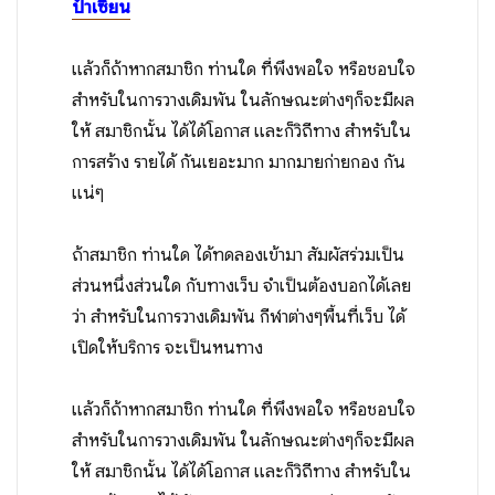
ป๋าเซียน
แล้วก็ถ้าหากสมาชิก ท่านใด ที่พึงพอใจ หรือชอบใจ
สำหรับในการวางเดิมพัน ในลักษณะต่างๆก็จะมีผล
ให้ สมาชิกนั้น ได้ได้โอกาส และก็วิถีทาง สำหรับใน
การสร้าง รายได้ กันเยอะมาก มากมายก่ายกอง กัน
แน่ๆ
ถ้าสมาชิก ท่านใด ได้ทดลองเข้ามา สัมผัสร่วมเป็น
ส่วนหนึ่งส่วนใด กับทางเว็บ จำเป็นต้องบอกได้เลย
ว่า สำหรับในการวางเดิมพัน กีฬาต่างๆพื้นที่เว็บ ได้
เปิดให้บริการ จะเป็นหนทาง
แล้วก็ถ้าหากสมาชิก ท่านใด ที่พึงพอใจ หรือชอบใจ
สำหรับในการวางเดิมพัน ในลักษณะต่างๆก็จะมีผล
ให้ สมาชิกนั้น ได้ได้โอกาส และก็วิถีทาง สำหรับใน