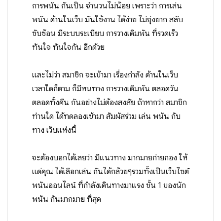
การพนัน กันเป็น จำนวนไม่น้อย เพราะว่า การเล่น
พนัน ด้านในเว็บ มันใช้งาน ได้ง่าย ไม่ยุ่งยาก สลับ
ซับซ้อน มีระบบระเบียบ การวางเดิมพัน ที่รวดเร็ว
ทันใจ ทันใจกัน อีกด้วย
และไม่ว่า สมาชิก จะเข้ามา เรื่องกำลัง ด้านในเว็บ
เวลาใดก็ตาม ก็มีหนทาง การวางเดิมพัน ตลอดวัน
ตลอดทั้งคืน กันอย่างไม่ต้องสงสัย ถ้าหากว่า สมาชิก
ท่านใด ได้ทดลองเข้ามา สัมผัสร่วม เล่น พนัน กับ
ทาง เว็บแห่งนี้
จะต้องบอกได้เลยว่า มีแนวทาง มากมายก่ายกอง ให้
แด่คุณ ได้เลือกเล่น กันได้กล้วยๆรวมทั้งเป็นเว็บไซต์
พนันออนไลน์ ที่กำลังเดินทางมาแรง ชั้น 1 ของนัก
พนัน กันมากมาย ที่สุด