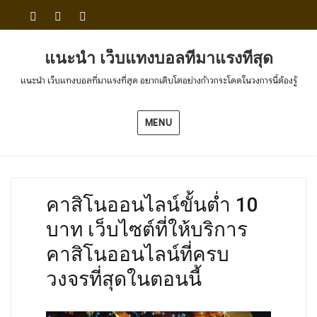
SITEMAP
สมัคร
ป๊อก
เล่น
เด้ง
ป๊อก
แนะนำ เว็บแทงบอลที่มาแรงที่สุด
เด้ง
แนะนำ เว็บแทงบอลที่มาแรงที่สุด อยากเติบโตอย่างก้าวกระโดดในวงการนี้ต้องรู้
MENU
คาสิโนออนไลน์ขั้นต่ำ 10
บาท เว็บไซต์ที่ให้บริการ
คาสิโนออนไลน์ที่ครบ
วงจรที่สุดในตอนนี้