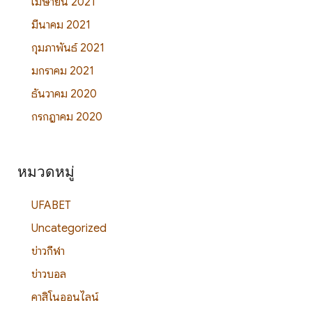
เมษายน 2021
มีนาคม 2021
กุมภาพันธ์ 2021
มกราคม 2021
ธันวาคม 2020
กรกฎาคม 2020
หมวดหมู่
UFABET
Uncategorized
ข่าวกีฬา
ข่าวบอล
คาสิโนออนไลน์