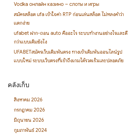
Vodka онлайн казино – слоты и игры
สมัครสล็อต ufa เข้าใจค่า RTP ก่อนเล่นสล็อต ไม่หลงคำว่า
แตกง่าย
ufabet ฝาก-ถอน auto คืออะไร ระบบทำงานอย่างไรและดี
กว่าแบบเดิมยังไง
UFABETสมัครเว็บเดิมพันตรง ทางเข้าเดิมพันออนไลน์รูป
แบบใหม่ ระบบเว็บตรงที่เข้าถึงเกมได้รวดเร็วและปลอดภัย
คลังเก็บ
สิงหาคม 2026
กรกฎาคม 2026
มิถุนายน 2026
กุมภาพันธ์ 2024