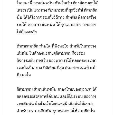
ในขณะนี้ การเล่นพนัน ด้านในเว็บ ก็จะต้องบอกได้
เลยว่า เป็นแถวทาง ที่เหมาะสมที่สุดซึ่งทำให้สมาชิก
นั้น ได้ได้โอกาส รวมทั้งวิถีทาง สำหรับเพื่อการสร้าง
รายได้ จากการ เล่นพนัน ได้ทุกแบบอย่าง การอย่าง
ไม่ต้องสงสัย
ถ้าหากสมาชิก ท่านใด ที่พึงพอใจ สำหรับในการวาง
เดิมพัน ในลักษณะต่างๆก็สามารถ ที่จะร่วม
กิจกรรมกับ ทางเว็บ ของพวกเราได้ ตลอดระยะเวลา
รวมทั้งเป็น ทาง ที่ดีเยี่ยมที่สุด กันอย่างแน่แท้ แม้
พึงพอใจ
ก็สามารถ เข้ามาเล่นพนัน ภาษาไทยของพวกเรา ได้
ตลอดระยะเวลาการได้นอน และก็ในระบบ ของการ
วางเดิมพัน ข้างในเว็บไซต์แห่งนี้ เชื่อมั่นได้เลยว่า
สำหรับการ วางเดิมพัน ทุกหน จะก่อให้ สมาชิกนั้น