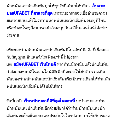
นักพนันและนักเดิมพันทุกให้ทุกวัยที่เข้ามาใช้บริการ
เว็บแทง
บอลUFABET ที่มาแรงที่สุด
เพราะนอกจากจะเอื้ออำนวยความ
สะดวกสบายแล้วไม่ว่าท่านนักพนันและนักเดิมพันจะอยู่ที่ไหน
หรือทำอะไรอยู่ก็สามารถเข้าร่วมสนุกกับคาสิโนออนไลน์ได้อย่าง
ง่ายดาย
เพียงแค่ท่านนักพนันและนักเดิมพันมีโทรศัพท์มือถือที่เชื่อมต่อ
กับสัญญาณอินเตอร์เน็ตเพียงเท่านี้ไม่ยุ่งยาก
เลย
สมัครUFABET เว็บไหนดี
หากท่านนักพนันแล้วนักเดิมพัน
กำลังมองหาคาสิโนออนไลน์ดีดีเพื่อที่จะเอาไว้ใช้บริการวางเดิม
พันของท่านนักพนันและนักเดิมพันหรือเป็นทางเลือกให้ท่านนัก
พนันและนักเดิมพันได้ไปใช้บริการ
วันนี้เรามีเ
เว็บพนันบอลที่ดีที่สุดในตอนนี้
มานำเสนอแก่ท่าน
นักพนันและนักเดิมพันอีกด้วยเรียกได้ว่าท่านนักพนันและนัก
เดิมพันจะต้องชื่นชอบและประทับใจในรูปแบบการให้บริการของ