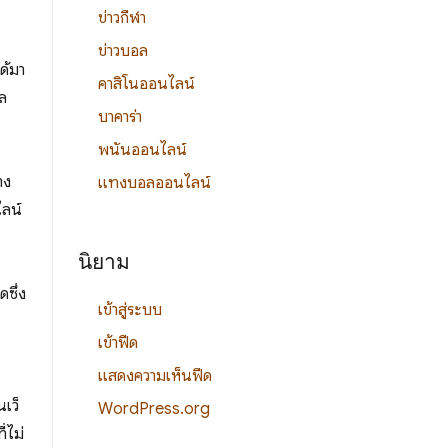
ข่าวกีฬา
ข่าวบอล
ด้มา
คาสิโนออนไลน์
อล
บาคาร่า
พนันออนไลน์
าง
แทงบอลออนไลน์
ไลน์
นิยาม
ดซึ่ง
เข้าสู่ระบบ
เข้าฟีด
แสดงความเห็นฟีด
เว็
WordPress.org
่ไม่