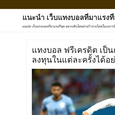
แนะนำ เว็บแทงบอลที่มาแรงที่
แนะนำ เว็บแทงบอลที่มาแรงที่สุด อยากเติบโตอย่างก้าวกระโดดในวงการนี้ต
แทงบอล ฟรีเครดิต เป
ลงทุนในแต่ละครั้งได้อย่