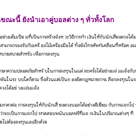
ะนี้ ยังนำเอาคู่บอลต่าง ๆ ทั่วทั้งโลก
างเต็มเปี่ย มที่เป็นการสร้างจังห วะวิธีการทำ เงินให้กับนักเสี่ยงดวงได้อย
ามารถรองรับกับเครื่ องไม้เครื่องมือได้ ทั้งยังโทรศัพท์เคลื่อนที่หรือค อม
ามสบายสบายสำหรับ เพื่อการลงทุน
 รรักษาความปลอดภัยสำหรั บในการลงทุนในแต่ ละครั้งได้อย่างแจ่ มแจ้งกับ
ดิมพันในระ บบใดก็ตาม ซึ่งล้วนแต่เป็นข องผิดกฎหมายการเ ลือกลงทุนใน
ดวงได้อย่ างแจ่มแจ้ง
คุ้มราคาต่อ การลงทุนให้กับนักเสี่ ยงดวงบอลได้อย่างดีเยี่ยม กับการแจกโป
ม่ว่าจะเป็นการแจกโป รทดสอบพนันบอลฟรีที่แจ กเงินในปริมาณต่างๆ ที่
 ยไม่ต้องลงทุนเองอีกด้วย