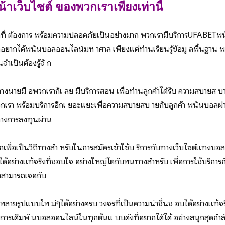
้าเว็บไซต์ ของพวกเราเพียงเท่านี้
ี่ที่ ต้องการ พร้อมความปลอดภัยเป็นอย่างมาก พวกเรามีบริการUFABETพ
ี่อยากได้พนันบอลออนไลน์มห าศาล เพียงแต่ท่านเรียนรู้ข้อมู ลพื้นฐาน 
ำเป็นต้องรู้จั ก
ทางนายมื อพวกเราก็เ ลย มีบริการสอน เพื่อท่านลูกค้าได้รับ ความสบายส บ
พวกเรา พร้อมบริการอีกเ ยอะแยะเพื่อความสบายสบ ายกับลูกค้า พนันบอลผ่
นทางการลงทุนผ่าน
กเพื่อเป็นวิถีทางสำ หรับในการสมัครเข้าใช้บ ริการกับทางเว็บไซต์แทงบอ
คาได้อย่างแท้จริงที่ชอบใจ อย่างใหญ่โตกับหนทางสำหรับ เพื่อการใช้บริการก
ังสามารถเจอกับ
ายรูปแบบให ม่ๆได้อย่างครบ วงจรที่เป็นความน่าชื่นช อบได้อย่างแท้จร
มการเดิมพั นบอลออนไลน์ในทุกต้นแ บบดังที่อยากได้ได้ อย่างสนุกสุดกำล