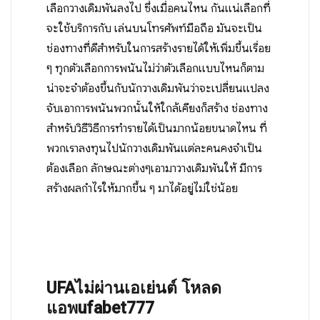
เลือกวางเดิมพันลงไป ซึ่งเมื่อคนไหน กันแน่เลือกที่
จะใช้บริการกับ เล่นบนโทรศัพท์มือถือ มันจะเป็น
ช่องทางที่ดีสำหรับในการสร้างรายได้ให้เพิ่มขึ้นเรื่อย
ๆ ทุกตัวเลือกการพนันไม่ว่าตัวเลือกแบบไหนก็ตาม
น่าจะจำต้องขึ้นกับนักวางเดิมพันว่าจะเปลี่ยนแปลง
จับเอาการพนันพวกนั้นให้ใกล้เคียงก็สร้าง ช่องทาง
สำหรับวิธีวิธีการทำรายได้เป็นมากน้อยขนาดไหน ที่
พวกเราลงทุนไปนักวางเดิมพันแต่ละคนคงจำเป็น
ต้องเลือก ลักษณะต่างๆเอามาวางเดิมพันให้ มีการ
สร้างผลกำไรให้มากขึ้น ๆ มาได้อยู่ไม่ใช่น้อย
UFAไม่ผ่านเอเย่นต์ โหลด
แอพufabet777