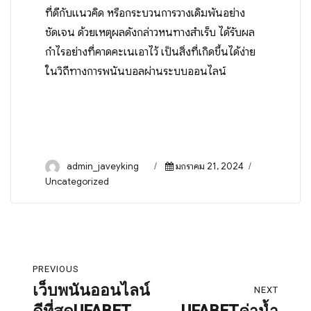
ที่ดีกับแนวคิด หรือกระบวนการวางเดิมพันอย่าง
ชัดเจน ด้วยเหตุผลดังกล่าวหนทางสำเร็บ ได้รับผล
กำไรอย่างที่คาดคะเนเอาไว้ เป็นสิ่งที่เกิดขึ้นได้ง่าย
ในวิถีทางการพนันบอลผ่านระบบออนไลน์
Author
Posted
Categories
admin_javeyking
มกราคม 21, 2024
on
Uncategorized
แนะแนว
PREVIOUS
เรื่อง
เว็บพนันออนไลน์
Previous
NEXT
post:
Next