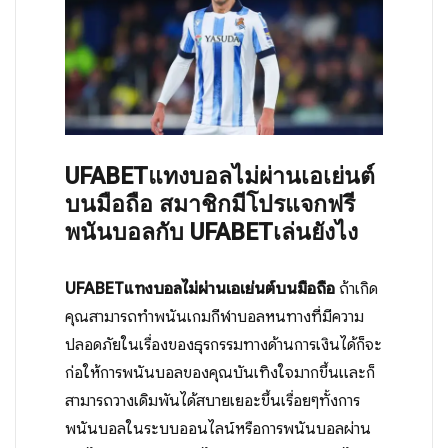
UFABETแทงบอลไม่ผ่านเอเย่นต์
บนมือถือ
สมาชิกมีโปรแจกฟรี
พนันบอลกับ UFABETเล่นยังไง
UFABETแทงบอลไม่ผ่านเอเย่นต์บนมือถือ
ถ้าเกิด
คุณสามารถทำพนันเกมกีฬาบอลหนทางที่มีความ
ปลอดภัยในเรื่องของธุรกรรมทางด้านการเงินได้ก็จะ
ก่อให้การพนันบอลของคุณบันเทิงใจมากขึ้นและก็
สามารถวางเดิมพันได้สบายเยอะขึ้นเรื่อยๆทั้งการ
พนันบอลในระบบออนไลน์หรือการพนันบอลผ่าน