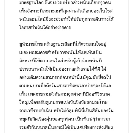
มาตรฐานโลก ซึ่งจะช่วยปรับกล่าวพนันเกือบทุกคน
เห็นจังหวะที่เหมาะสมที่สุดผ่านตัวเลือกของเว็บไซต์
พนันออนไลน์ซึ่งจะช่วยทำให้ปรับทุกการเดินทางได้
โอกาสทำเงินได้อย่างง่ายดาย
ยูฟ่ามวยไทย สร้างฐานะเลือกที่ให้ความสนใจอยู่
เยอะพอสมควรสำหรับการพนันให้แลเห็นเป็น
จังหวะที่ให้ความสนใจสำหรับผู้เข้าร่วมพนันที่
ปรารถนาพนันให้เป็นช่องทางสร้างรายได้ที่ดี ได้
อย่างเต็มความสามารถก่อนหน้านี้แม้คุณขับขี่รถไป
ตามชนบทเมื่อถึงวันเสาร์อาทิตย์เวลาบ่ายๆจะได้แล
เห็น เพศชายรวมตัวกันตามจุดต่างๆที่มีจอทีวีขนาด
ใหญ่เพื่อรอรับดูเกมการแข่งขันชิงชัยชกมวยไทย
จากเวทีราชดําเนิน หรือไม่ก็ลุมพินีนี่เป็นสีสันของวัน
หยุดที่เกิดเรื่องคุ้นของทุกๆคน เป็นที่แน่ๆว่าการมา
รวมตัวกันขนาดนั้นอาจมิได้เป็นแค่เพียงการส่งเสียง