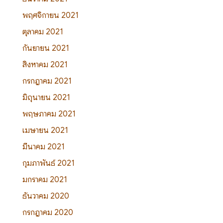
พฤศจิกายน 2021
ตุลาคม 2021
กันยายน 2021
สิงหาคม 2021
กรกฎาคม 2021
มิถุนายน 2021
พฤษภาคม 2021
เมษายน 2021
มีนาคม 2021
กุมภาพันธ์ 2021
มกราคม 2021
ธันวาคม 2020
กรกฎาคม 2020