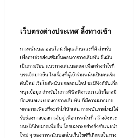
เว็บตรงต่างประเทศ ลิ้งทางเข้า
การพนันบอลออนไลน์ มีคุณลักษณะที่ดี สำหรับ
เพื่อการช่วยส่งเสริมขั้นตอนการวางเดิมพัน ซึ่งมัน
เป็นการเรียน แนวทางเล่นบอลสด เพื่อสร้างกำไรที่
บรรเจิดมากขึ้น ในเรื่องที่ผู้เข้าร่วมพนันเป็นคนเริ่ม
ต้นใหม่ เว็บไซต์พนันบอลออนไลน์ จะมีฟังก์ชันเกื้อ
หนุนข้อมูล สำหรับในการพินิจพิจารณา แล้วก็อาจมี
ข้อเสนอแนะของการวางเดิมพัน ที่มีความมากมาย
หลายพอเพียงที่จะทำให้นักเล่น การพนันรายใหม่ได้
รับช่องทางของการจับคู่ เพื่อการพนันที่ สร้างจังหวะ
ชนะได้ง่ายมากเพิ่มขึ้น โดยเฉพาะอย่างยิ่งคำแนะนำ
ใหม่ ๆ ของการพนันบอลในเว็บไซต์ที่เกิดผลในทาง