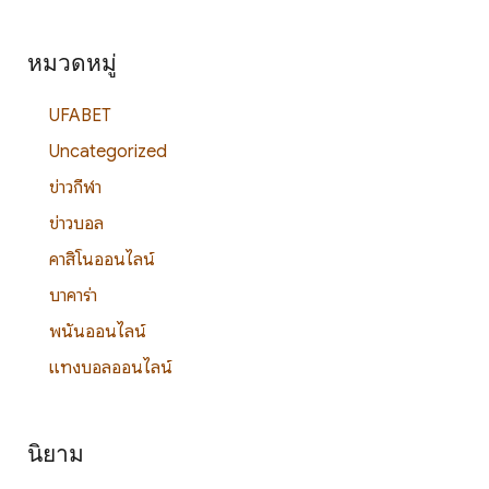
หมวดหมู่
UFABET
Uncategorized
ข่าวกีฬา
ข่าวบอล
คาสิโนออนไลน์
บาคาร่า
พนันออนไลน์
แทงบอลออนไลน์
นิยาม