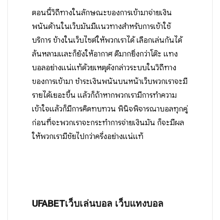
ตอนนี้วิถีทางในลักษณะของการเข้ามาจ่ายเงิน
พนันด้านในเว็บมันมีแนวทางสำหรับการเข้าใช้
บริการ ข้างในเว็บไซต์ให้พวกเราได้ เลือกเล่นกันได้
ล้นหลามและก็ยังให้อากาศ ดีมากยิ่งกว่าโต๊ะ แทง
บอลอย่างแน่แท้ด้วยเหตุดังกล่าวระบบในวิถีทาง
ของการเข้ามา ชำระเงินพนันบนหน้าเว็บพวกเราจะมี
รายได้เยอะขึ้น แล้วก็ถ้าหากพวกเรามีการทำความ
เข้าใจแล้วก็มีการคิดทบทวน พินิจพิจารณาบอลทุกคู่
ก่อนที่จะพวกเราจะกระทำการจ่ายเงินมัน ก็จะมีผล
ให้พวกเรามีชัยไปกว่าครึ่งอย่างแน่แท้
UFABETเว็บเล่นบอล เว็บแทงบอล